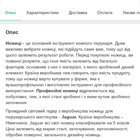
Опис
Характеристики
Доставка
Оплата
Умови п
Опис
Ножиці -
це основний інструмент кожного перукаря. Дуже
важливо вибрати ножиці, які підійдуть саме вам, тому що від
цього залежить результат роботи. Перед покупкою ножиць, ви
повинні розуміти, що їхня якість залежить від багатьох
факторів, основним з них є матеріал, з якого зроблений даний
елемент. Країна виробника теж говорить про якість продукту,
тому що ножиці варто купувати у фірми, яка є
вузькопрофільною і виготовляє інструмент для професійного
використання.
Професійні ножиці
відрізняються від
побутових, тим, з якої сталі зроблені і з яким кутом зроблено
заточення.
Провідний світовий лідер з виробництва ножиць для
перукарського мистецтва -
Jaguar.
Країна виробництва –
Німеччина. Jaguar всі свої ножиці класифікували на 5 класів.
Ціна залежить від марки сталі, заточування, ергономічності,
обробки поверхні, загального дизайну ножиць.