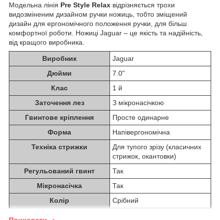
Модельна лінія
Pre Style Relax
відрізняється трохи
видозміненим дизайном ручки ножиць, тобто зміщений
дизайн для ергономічного положення ручки, для більш
комфортної роботи. Ножиці Jaguar – це якість та надійність,
від кращого виробника.
Виробник
Jaguar
Дюйми
7.0"
Клас
1 й
Заточення лез
З мікронасічкою
Гвинтове кріплення
Просте одинарне
Форма
Напівергономічна
Техніка стрижки
Для тупого зрізу (класичних
стрижок, окантовки)
Регульований гвинт
Так
Мікронасічка
Так
Колір
Срібний
Приховати