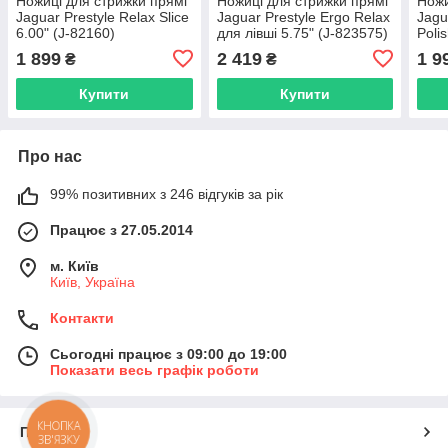
Ножиці для стрижки прямі
Ножиці для стрижки прямі
Ножи
Jaguar Prestyle Relax Slice
Jaguar Prestyle Ergo Relax
Jagu
6.00" (J-82160)
для лівші 5.75" (J-823575)
Poli
1 899
2 419
1 9
₴
₴
Купити
Купити
Про нас
99% позитивних з 246 відгуків за рік
Працює з 27.05.2014
м. Київ
Київ, Україна
Контакти
Сьогодні працює з 09:00 до 19:00
Показати весь графік роботи
КНОПКА
Про нас
ЗВ'ЯЗКУ