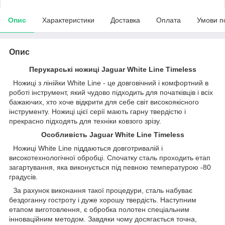
Опис
Характеристики
Доставка
Оплата
Умови п
Опис
Перукарські ножиці Jaguar White Line Timeless
Ножиці з лінійки White Line - це довговічний і комфортний в
роботі інструмент, який чудово підходить для початківців і всіх
бажаючих, хто хоче відкрити для себе світ високоякісного
інструменту. Ножиці цієї серії мають гарну твердістю і
прекрасно підходять для техніки ковзого зрізу.
Особливість Jaguar White Line Timeless
Ножиці White Line піддаються довготривалій і
високотехнологічної обробці. Спочатку сталь проходить етап
загартування, яка виконується під певною температурою -80
градусів.
За рахунок виконання такої процедури, сталь набуває
бездоганну гостроту і дуже хорошу твердість. Наступним
етапом виготовлення, є обробка полотен спеціальним
інноваційним методом. Завдяки чому досягається точна,