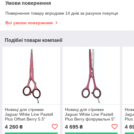
Умови повернення
Повернення товару впродовж 14 днів за рахунок покупця
Всі умови повернення
Подібні товари компанії
Ножиці для стрижки
Ножиці для стрижки
Ножи
Jaguar White Line Pastell
Jaguar White Line Pastell
Jagu
Plus Offset Berry 5.5"
Plus Berry філірувальні 5"
Plus
(4752-10 5.50")
(3053-10 5.0")
(305
4 260
4 695
4 6
₴
₴