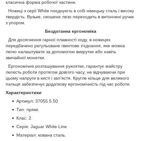
класична форма робочої частини.
Ножиці з серії White поєднують в собі німецьку сталь і високу
твердість. Вузьке, скошене лезо переходить в витончені ручки
з упором.
Бездоганна ергономіка
Для досягнення гарної плавності ходу, в ножицях
передбачено регульоване гвинтове з'єднання, яке можна
легко налаштувати за допомогою викрутки або навіть
звичайної монетки.
Ергономічне розташування рукоятки, гарантує майстру
легкість роботи протягом довгого часу, не відчуваючи при
цьому напруги в кисті і зап'ястя. Кругле кільце для великого
пальця забезпечує додаткову ергономічність під час роботи.
Характеристики
Артикул: 37055 5.50
Тип: прямі.
Клас: 2.
Серія: Jaguar White Line.
Матеріал: кована сталь.