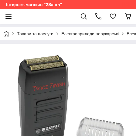
Інтернет-магазин "2Salon"
Товари та послуги
Електроприлади перукарські
Елек