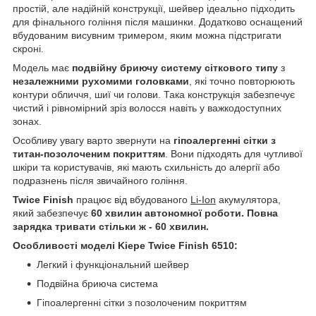
простій, але надійній конструкції, шейвер ідеально підходить
для фінального гоління після машинки. Додатково оснащений
вбудованим висувним тримером, яким можна підстригати
скроні.
Модель має
подвійну бриючу систему сіткового типу
з
незалежними рухомими головками
, які точно повторюють
контури обличчя, шиї чи голови. Така конструкція забезпечує
чистий і рівномірний зріз волосся навіть у важкодоступних
зонах.
Особливу увагу варто звернути на
гіпоалергенні сітки з
титан-позолоченим покриттям
. Вони підходять для чутливої
шкіри та користувачів, які мають схильність до алергії або
подразнень після звичайного гоління.
Twice Finish
працює від вбудованого
Li-Ion
акумулятора,
який забезпечує
60 хвилин автономної роботи. Повна
зарядка тривати стільки ж - 60 хвилин.
Особливості моделі Kiepe Twice Finish 6510:
Легкий і функціональний шейвер
Подвійна бриюча система
Гіпоалергенні сітки з позолоченим покриттям