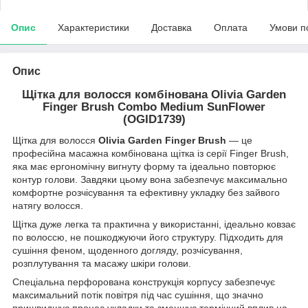
Опис
Характеристики
Доставка
Оплата
Умови п
Опис
Щітка для волосся комбінована Olivia Garden
Finger Brush Combo Medium SunFlower
(OGID1739)
Щітка для волосся
Olivia Garden Finger Brush
— це
професійна масажна комбінована щітка із серії Finger Brush,
яка має ергономічну вигнуту форму та ідеально повторює
контур голови. Завдяки цьому вона забезпечує максимально
комфортне розчісування та ефективну укладку без зайвого
натягу волосся.
Щітка дуже легка та практична у використанні, ідеально ковзає
по волоссю, не пошкоджуючи його структуру. Підходить для
сушіння феном, щоденного догляду, розчісування,
розплутування та масажу шкіри голови.
Спеціальна перфорована конструкція корпусу забезпечує
максимальний потік повітря під час сушіння, що значно
пришвидшує процес укладки та зменшує термічний вплив на