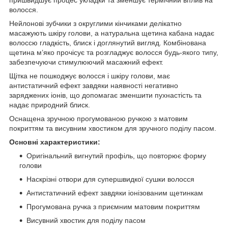
волосся.
Нейлонові зубчики з округлими кінчиками делікатно
масажують шкіру голови, а натуральна щетина кабана надає
волоссю гладкість, блиск і доглянутий вигляд. Комбінована
щетина м’яко прочісує та розгладжує волосся будь-якого типу,
забезпечуючи стимулюючий масажний ефект.
Щітка не пошкоджує волосся і шкіру голови, має
антистатичний ефект завдяки наявності негативно
заряджених іонів, що допомагає зменшити пухнастість та
надає природний блиск.
Оснащена зручною прогумованою ручкою з матовим
покриттям та висувним хвостиком для зручного поділу пасом.
Основні характеристики:
Оригінальний вигнутий профіль, що повторює форму
голови
Наскрізні отвори для супершвидкої сушки волосся
Антистатичний ефект завдяки іонізованим щетинкам
Прогумована ручка з приємним матовим покриттям
Висувний хвостик для поділу пасом