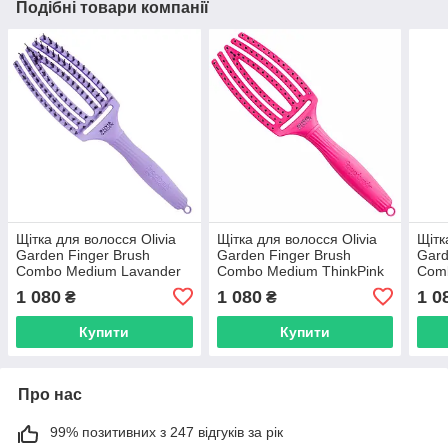
Подібні товари компанії
Щітка для волосся Olivia
Щітка для волосся Olivia
Щітк
Garden Finger Brush
Garden Finger Brush
Gard
Combo Medium Lavander
Combo Medium ThinkPink
Comb
(OGID1407)
2023 Neon Purple LE
(ID0
1 080
1 080
1 0
₴
₴
(ID1806)
Купити
Купити
Про нас
99% позитивних з 247 відгуків за рік