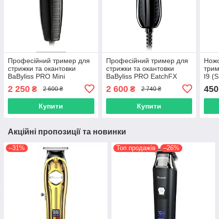
Професійний тример для
Професійний тример для
Ножо
стрижки та окантовки
стрижки та окантовки
трим
BaByliss PRO Mini
BaByliss PRO EаtchFX
I9 (
(FX821E)
(FX69ZE)
2 250
2 600
450
₴
₴
2 600 ₴
2 740 ₴
Купити
Купити
Акційні пропозиції та новинки
–31%
Топ продажів
–26%