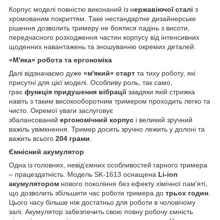
Корпус моделі повністю виконаний із н
ержавіючої сталі
з
хромованим покриттям. Таке нестандартне дизайнерське
рішення дозволить тримеру не боятися падінь з висоти,
передчасного розходження частин корпусу від інтенсивних
щоденних навантажень та зношуванню окремих деталей.
«М'яка» робота та ергономіка
Далі відзначаємо дуже
«м'який» старт
та тиху роботу, які
присутні для цієї моделі. Особливу роль, так само,
грає
функція придушення вібрації
завдяки якій стрижка
навіть з таким високооборотним тримером проходить легко та
чисто. Окремої уваги заслуговує
збалансований
ергономічний корпус
і великий зручний
важіль увімкнення. Тример досить зручно лежить у долоні та
важить всього
204 грами
.
Ємнісний акумулятор
Одна із головних, невід'ємних особливостей гарного тримера
– працездатність. Модель SK-1613 оснащена
Li-ion
акумулятором
нового покоління без ефекту хімічної пам'яті,
що дозволить збільшити час роботи тримера до
трьох годин
.
Цього часу більше ніж достатньо для роботи в чоловічому
залі. Акумулятор забезпечить свою повну робочу ємність