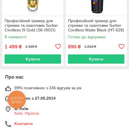
Професійний тример для
Професійний тример для
стрижки та окантовки Surker
стрижки та окантовки Surker
Сordless I9 Gold (SK-I9GO)
Сordless Matte Black (HT-628)
В наявності
Готово до відправки
1 499
890
₴
₴
2 165 ₴
1 210 ₴
Купити
Купити
Про нас
99% позитивних з 246 відгуків за рік
Працює з 27.05.2014
КНОПКА
ЗВ'ЯЗКУ
м. Київ
Київ, Україна
Контакти