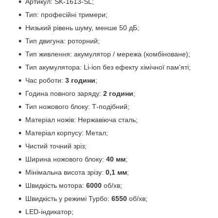
Артикул: SK-1613-SL;
Тип: професійні тримери;
Низький рівень шуму, менше 50 дБ;
Тип двигуна: роторний;
Тип живлення: акумулятор / мережа (комбіноване);
Тип акумулятора: Li-ion без ефекту хімічної пам'яті;
Час роботи:
3 години
;
Година повного заряду:
2 години
;
Тип ножового блоку: Т-подібний;
Матеріал ножів: Нержавіюча сталь;
Матеріал корпусу: Метал;
Чистий точний зріз;
Ширина ножового блоку:
40 мм
;
Мінімальна висота зрізу:
0,1 мм
;
Швидкість мотора:
6000
об/хв;
Швидкість у режимі Турбо:
6550
об/хв;
LED-індикатор;