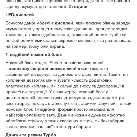
після кількох циклів заряджання та розрядження. Час повного
заряду акумулятора становить
2 години
.
LED-дисплей
Бонусом даної моделі є
дисплей
, який показує рівень заряду
акумулятора у процентному співвідношенні, процес зарядки
тримера, а також відображення, включений режим Турбо чи
ні. Цей режим вмикається окремою кнопкою, яка розташована
на тримері збоку біля екрана.
Т-подібний ножовий блок
Ножовий блок моделі Surker повністю виконаний
з
високовуглецевої нержавіючої сталі
і жорстко
закріплений на корпусі за допомогою двох гвинтів. Такий тип
кріплення дозволяє мінімізувати кількість додаткових
пластикових кріплень, які схильні до зносу та деформації в
процесі експлуатації. У свою чергу, ножовий блок у
довгостроковій перспективі підтримує заводські параметри
висоти зрізу, показує стабільну якість стрижки. Зручний, тонкий
ножовий блок
Т-подібної форми
просто знахідка для
майстрів чоловічого залу. Даними ножами дуже комфортно
обробляти стрижку в таких складних місцях, як бакенбарди,
зоні за вухами, зоні шиї та контури бороди.
Двигун та режим Турбо