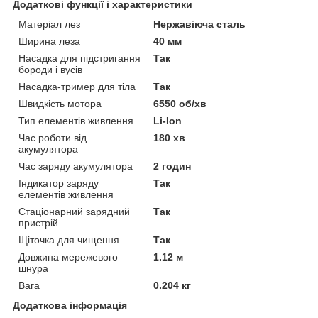
Додаткові функції і характеристики
Матеріал лез
Нержавіюча сталь
Ширина леза
40 мм
Насадка для підстригання
Так
бороди і вусів
Насадка-тример для тіла
Так
Швидкість мотора
6550 об/хв
Тип елементів живлення
Li-Ion
Час роботи від
180 хв
акумулятора
Час заряду акумулятора
2 годин
Індикатор заряду
Так
елементів живлення
Стаціонарний зарядний
Так
пристрій
Щіточка для чищення
Так
Довжина мережевого
1.12 м
шнура
Вага
0.204 кг
Додаткова інформація