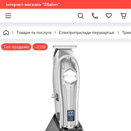
Інтернет-магазин "2Salon"
Товари та послуги
Електроприлади перукарські
Трим
Топ продажів
–21%