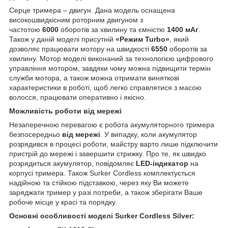
Серце тримера – двигун. Дана модель оснащена
високошвидкісним роторним двигуном з
частотою
6000
оборотів за хвилину та ємністю
1400 мАг
.
Також у даній моделі присутній
«Режим Turbo»
, який
дозволяє працювати мотору на швидкості
6550
оборотів за
хвилину. Мотор моделі виконаний за технологією цифрового
управління мотором, завдяки чому можна підвищити термін
служби мотора, а також можна отримати виняткові
характеристики в роботі, щоб легко справлятися з масою
волосся, працювати оперативно і якісно.
Можливість роботи від мережі
Незаперечною перевагою є робота акумуляторного тримера
безпосередньо
від мережі
. У випадку, коли акумулятор
розрядився в процесі роботи, майстру варто лише підключити
пристрій до мережі і завершити стрижку. Про те, як швидко
розрядиться акумулятор, повідомляє
LED-індикатор
на
корпусі тримера. Також Surker Сordless комплектується
надійною та стійкою підставкою, через яку Ви можете
заряджати тример у разі потреби, а також зберігати Ваше
робоче місце у красі та порядку.
Основні особливості моделі Surker Сordless Silver: