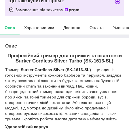
Що таке купити з Пром?
Замовлення під захистом
Опис
Характеристики
Доставка
Оплата
Умови п
Опис
Професійний тример для стрижки та окантовки
Surker Сordless Silver Turbo (SK-1613-SL)
Тример
Surker Сordless Silver (SK-1613-SL)
– це один із
головних інструментів кожного барбера та перукаря, завдяки
якому розставлені акценти та будь-яка стрижка набуває свій
особистий стиль та законний вигляд. Наш новий,
безпрецедентний тример назавжди змінить ваше уявлення
про якісні та точні тримери для стрижки бороди, вусів,
створення точних ліній і окантовки. Абсолютно все в цій
моделі, від мотора до дизайну, було чітко продумано і
створено руками висококваліфікованих спеціалістів. Тільки
тривала і кропітка робота змогла дати таку небувалу якість.
Ударостійкий корпус