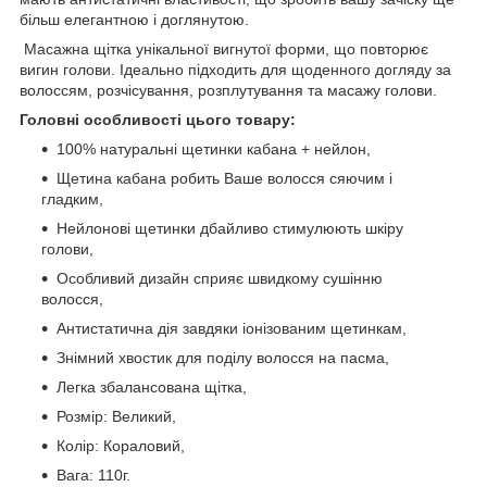
більш елегантною і доглянутою.
Масажна щітка унікальної вигнутої форми, що повторює
вигин голови. Ідеально підходить для щоденного догляду за
волоссям, розчісування, розплутування та масажу голови.
Головні особливості цього товару:
100% натуральні щетинки кабана + нейлон,
Щетина кабана робить Ваше волосся сяючим і
гладким,
Нейлонові щетинки дбайливо стимулюють шкіру
голови,
Особливий дизайн сприяє швидкому сушінню
волосся,
Антистатична дія завдяки іонізованим щетинкам,
Знімний хвостик для поділу волосся на пасма,
Легка збалансована щітка,
Розмір: Великий,
Колір: Кораловий,
Вага: 110г.