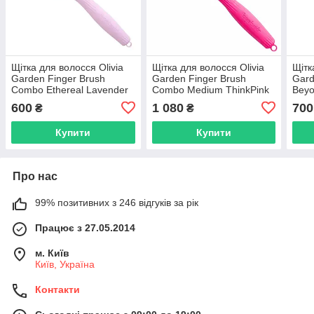
Щітка для волосся Olivia
Щітка для волосся Olivia
Щітк
Garden Finger Brush
Garden Finger Brush
Gard
Combo Ethereal Lavender
Combo Medium ThinkPink
Bey
LE (ID1864)
2023 Neon Purple LE
(ID1
600
1 080
700
₴
₴
(ID1806)
Купити
Купити
Про нас
99% позитивних з 246 відгуків за рік
Працює з 27.05.2014
м. Київ
Київ, Україна
Контакти