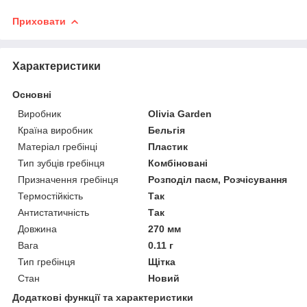
Приховати
Характеристики
Основні
Виробник
Olivia Garden
Країна виробник
Бельгія
Матеріал гребінці
Пластик
Тип зубців гребінця
Комбіновані
Призначення гребінця
Розподіл пасм, Розчісування
Термостійкість
Так
Антистатичність
Так
Довжина
270 мм
Вага
0.11 г
Тип гребінця
Щітка
Стан
Новий
Додаткові функції та характеристики