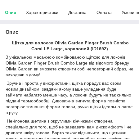
Опис
Характеристики
Доставка
Оплата
Умови п
Опис
Щітка для волосся Olivia Garden Finger Brush Combo
Coral LE Large, кораловий (ID1692)
З унікальною масажною комбінованою щіткою для локонів
Olivia Garden Finger Brush Combo Large від відомого бренду
Olivia Garden ви зможете створити собі неповторний образ, не
виходячи з дому!
Зручна і проста у використанні, щітка порадує вас своїм
новим дизайном, завдяки якому ваше укладання буде
займати набагато менше часу, а локони будуть не так сильно
піддані термообробці. Дивовижна вигнута форма повністю
повторює згинання форми голови, ручка щітки ідеально лягає
в руку.
Нейлонова щетина з округлими кінчиками створена
спеціально для того, щоб не завдавати вам дискомфорту і не
дряпати шкіру голови. Варто також відзначити, що щетинки
мають антистатичні властивості, що зробить вашу зачіску ще