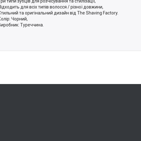
Три типи зубців для розчісування та стилізації,
Підходить для всіх типів волосся / різної довжини,
Стильний та оригінальний дизайн від The ​​Shaving Factory.
Колір: Чорний,
Виробник: Туреччина.