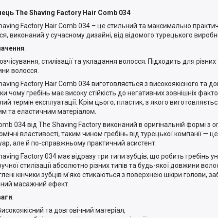
нець The Shaving Factory Hair Comb 034
having Factory Hair Comb 034 – це стильний та максимально практи
ся, виконаний у сучасному дизайні, від відомого турецького виробн
начення
:
озчісування, стилізації та укладання волосся. Підходить для різних 
ни волосся.
having Factory Hair Comb 034 виготовляється з високоякісного та до
ки чому гребінь має високу стійкість до негативних зовнішніх факт
лий термін експлуатації. Крім цього, пластик, з якого виготовляєтьс
им та еластичним матеріалом.
omb 034 від The ​​Shaving Factory виконаний в оригінальній формі з о
омічні властивості, таким чином гребінь від турецької компанії — це
уар, але й по-справжньому практичний асистент.
having Factory 034 має відразу три типи зубців, що робить гребінь 
ручної стилізації абсолютно різних типів та будь-якої довжини волос
глені кінчики зубців м'яко стикаються з поверхнею шкіри голови, 
ний масажний ефект.
ваги
:
Високоякісний та довговічний матеріал,