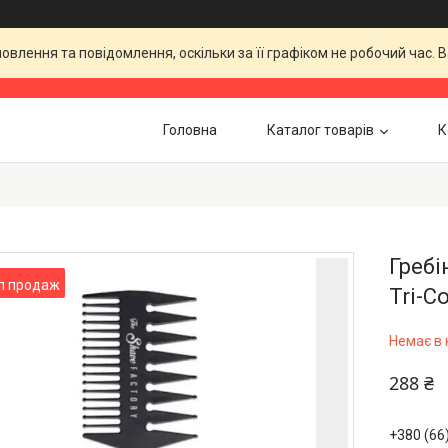
влення та повідомлення, оскільки за її графіком не робочий час.
Головна
Каталог товарів
К
Гребі
п продаж
Tri-C
Немає в 
288 ₴
+380 (66