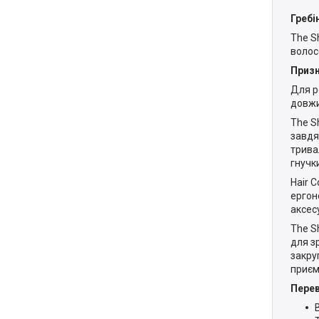
Гребі
The S
волос
Приз
Для р
довжи
The S
завдя
трива
гнучк
Hair C
ергон
аксес
The S
для з
закру
приєм
Пере