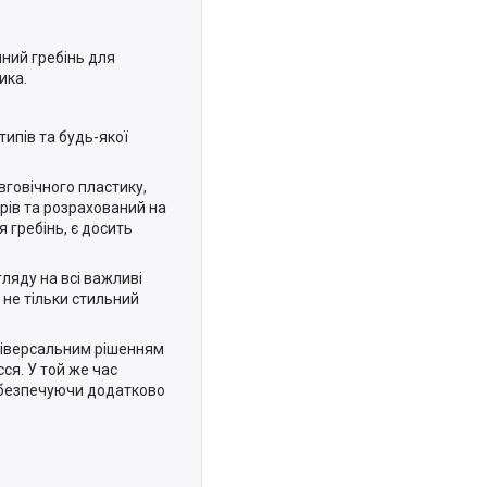
чний гребінь для
ика.
типів та будь-якої
вговічного пластику,
орів та розрахований на
я гребінь, є досить
гляду на всі важливі
 не тільки стильний
універсальним рішенням
ся. У той же час
забезпечуючи додатково