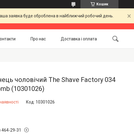
Кошик
 Ваша заявка буде оброблена в найближчий робочий день.
онтакти
Про нас
Доставка і оплата
Повернення і обмін
Акційні товари
нець чоловічий The Shave Factory 034
omb (10301026)
наявності
Код:
10301026
) 464-29-31