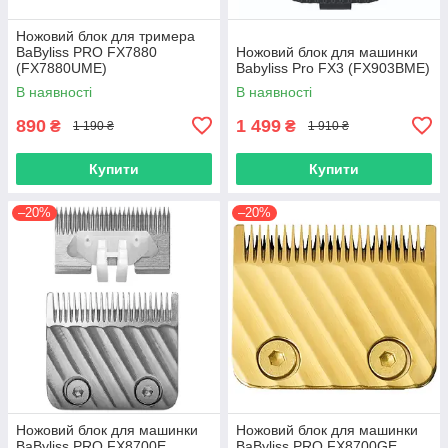
Ножовий блок для тримера
BaByliss PRO FX7880
Ножовий блок для машинки
(FX7880UME)
Babyliss Pro FX3 (FX903BME)
В наявності
В наявності
890
1 499
₴
₴
1 190 ₴
1 910 ₴
Купити
Купити
–20%
–20%
Ножовий блок для машинки
Ножовий блок для машинки
BaByliss PRO FX8700E
BaByliss PRO FX8700GE