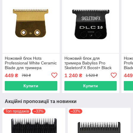
Ножовий блок Hots
Ножовий блок для
Ножо
Professional White Ceramic
тримера Babyliss Pro
Prof
Blade для тримера
SkeletonFX Boost+ Black
Blad
BaByliss PRO Skeleton
(FX707BD2E)
BaBy
449
1 240
449
₴
₴
760 ₴
1 520 ₴
FX7870, FX726E Gold 2.0
FX78
(HP-FX707G2ZE-WCE)
(HP
Купити
Купити
Акційні пропозиції та новинки
Топ продажів
–33%
–33%