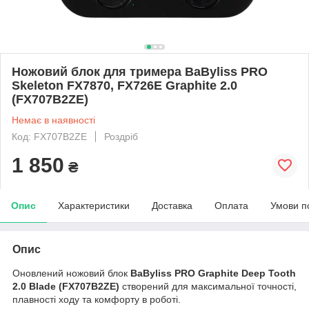
Ножовий блок для тримера BaByliss PRO
Skeleton FX7870, FX726E Graphite 2.0
(FX707B2ZE)
Немає в наявності
Код: FX707B2ZE
Роздріб
1 850
₴
Опис
Характеристики
Доставка
Оплата
Умови п
Опис
Оновлений ножовий блок
BaByliss PRO Graphite Deep Tooth
2.0 Blade (FX707B2ZE)
створений для максимальної точності,
плавності ходу та комфорту в роботі.