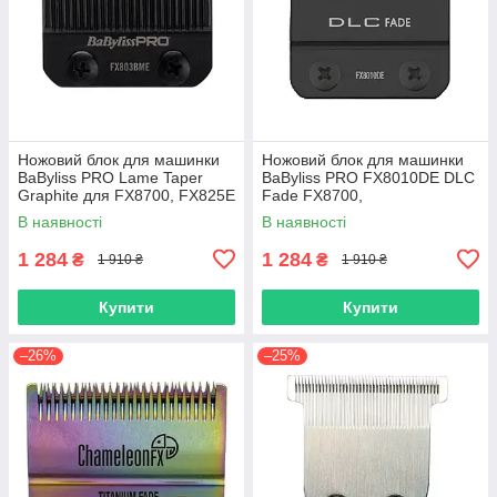
Ножовий блок для машинки
Ножовий блок для машинки
BaByliss PRO Lame Taper
BaByliss PRO FX8010DE DLC
Graphite для FX8700, FX825E
Fade FX8700,
(FX803BME)
FX825E(FX8010DE)
В наявності
В наявності
1 284
1 284
₴
₴
1 910 ₴
1 910 ₴
Купити
Купити
–26%
–25%