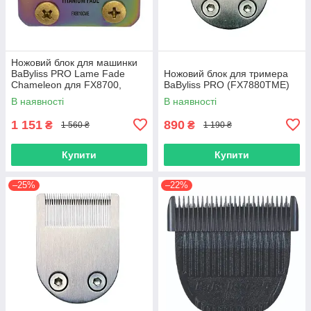
Ножовий блок для машинки
BaByliss PRO Lame Fade
Ножовий блок для тримера
Chameleon для FX8700,
BaByliss PRO (FX7880TME)
FX825E (FX8010CME)
В наявності
В наявності
1 151
890
₴
₴
1 560 ₴
1 190 ₴
Купити
Купити
–25%
–22%