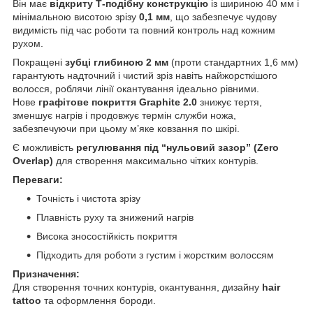
Він має
відкриту Т-подібну конструкцію
із шириною 40 мм і
мінімальною висотою зрізу
0,1 мм
, що забезпечує чудову
видимість під час роботи та повний контроль над кожним
рухом.
Покращені
зубці глибиною 2 мм
(проти стандартних 1,6 мм)
гарантують надточний і чистий зріз навіть найжорсткішого
волосся, роблячи лінії окантування ідеально рівними.
Нове
графітове покриття Graphite 2.0
знижує тертя,
зменшує нагрів і продовжує термін служби ножа,
забезпечуючи при цьому м’яке ковзання по шкірі.
Є можливість
регулювання під “нульовий зазор” (Zero
Overlap)
для створення максимально чітких контурів.
Переваги:
Точність і чистота зрізу
Плавність руху та знижений нагрів
Висока зносостійкість покриття
Підходить для роботи з густим і жорстким волоссям
Призначення:
Для створення точних контурів, окантування, дизайну
hair
tattoo
та оформлення бороди.