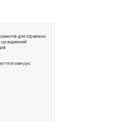
трументів для справжніх
 це відмінний
рів.
уття втоми рук;