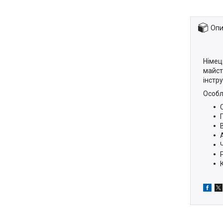
Опи
Німец
майст
інстр
Особл