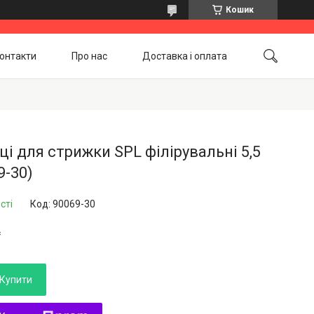
Кошик
онтакти
Про нас
Доставка і оплата
Повернення і обмін
Акційні товари
і для стрижки SPL філірувальні 5,5
9-30)
сті
Код:
90069-30
₴
Купити