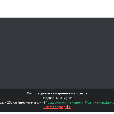
Сайт створений на маркетплейсі
Prom.ua
Продавець на Bigl.ua
"Світ Краси 2Salon" Інтернет-магазин |
Поскаржитися на контент
|
Політика конфіденц
Select Language
▼