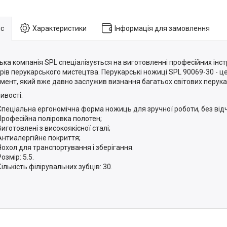
с
Характеристики
Інформація для замовлення
ька компанія SPL спеціалізується на виготовленні професійних інс
рів перукарського мистецтва. Перукарські ножиці SPL 90069-30 - це
умент, який вже давно заслужив визнання багатьох світових перука
ивості:
Спеціальна ергономічна форма ножиць для зручної роботи, без відч
Професійна поліровка полотен;
Виготовлені з високоякісної сталі;
Антиалергійне покриття;
Чохол для транспортування і зберігання.
Розмір: 5.5.
Кількість філірувальних зубців: 30.