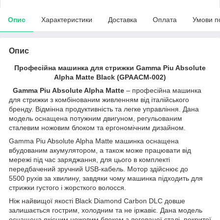
Опис
Характеристики
Доставка
Оплата
Умови п
Опис
Професійна машинка для стрижки Gamma Piu Absolute
Alpha Matte Black (GPAACM-002)
Gamma Piu Absolute Alpha Matte
– професійна машинка
для стрижки з комбінованим живленням від італійського
бренду. Відмінна продуктивність та легке управління. Дана
модель оснащена потужним двигуном, регульованим
сталевим ножовим блоком та ергономічним дизайном.
Gamma Piu Absolute Alpha Matte машинка оснащена
вбудованим акумулятором, а також може працювати від
мережі під час заряджання, для цього в комплекті
передбачений зручний USB-кабель. Мотор здійснює до
5500 рухів за хвилину, завдяки чому машинка підходить для
стрижки густого і жорсткого волосся.
Ніж найвищої якості Black Diamond Carbon DLC довше
залишається гострим, холодним та не іржавіє. Дана модель
оснащена якісним ножовим блоком з легованої сталі, покритої