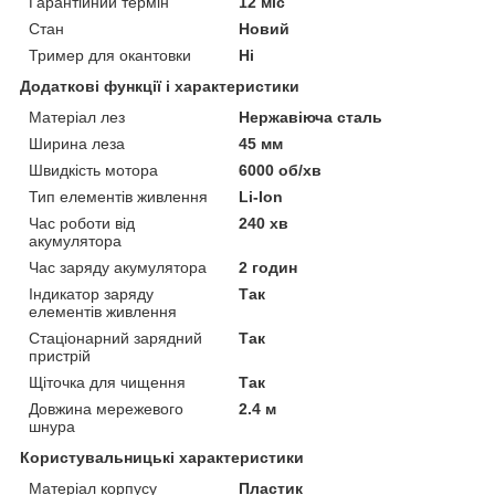
Гарантійний термін
12 міс
Стан
Новий
Тример для окантовки
Ні
Додаткові функції і характеристики
Матеріал лез
Нержавіюча сталь
Ширина леза
45 мм
Швидкість мотора
6000 об/хв
Тип елементів живлення
Li-Ion
Час роботи від
240 хв
акумулятора
Час заряду акумулятора
2 годин
Індикатор заряду
Так
елементів живлення
Стаціонарний зарядний
Так
пристрій
Щіточка для чищення
Так
Довжина мережевого
2.4 м
шнура
Користувальницькі характеристики
Матеріал корпусу
Пластик