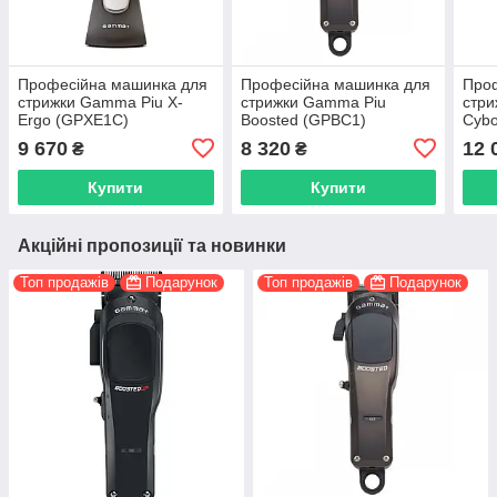
Професійна машинка для
Професійна машинка для
Про
стрижки Gamma Piu X-
стрижки Gamma Piu
стр
Ergo (GPXE1C)
Boosted (GPBC1)
Cyb
9 670
8 320
12 
₴
₴
Купити
Купити
Акційні пропозиції та новинки
Топ продажів
Подарунок
Топ продажів
Подарунок