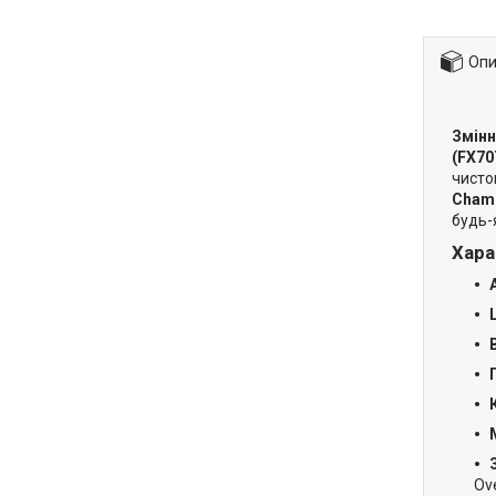
Опи
Змінн
(FX70
чисто
Chame
будь-
Хара
Ov