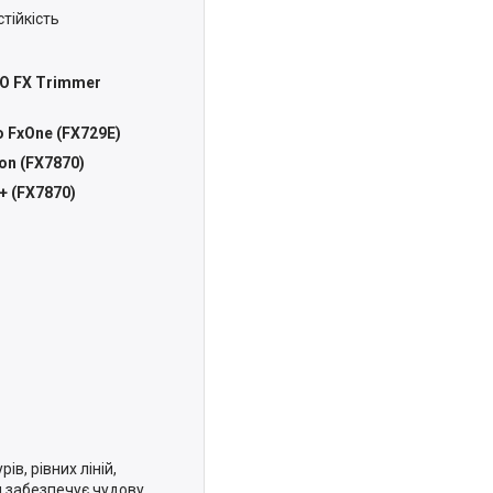
тійкість
RO FX Trimmer
o FxOne (FX729E)
on (FX7870)
+ (FX7870)
в, рівних ліній,
н забезпечує чудову