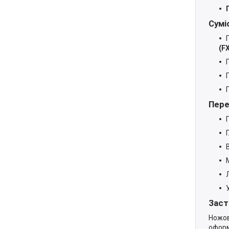
Сумі
(F
Пере
Заст
Ножо
оформ