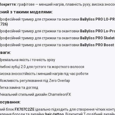
Покриття:
графітове — менший нагрів, плавність руху, висока зносос
сний з такими моделями:
Професійний тример для стрижки та окантовки
BaByliss PRO LO-P
X726)
Професійний тример для стрижки та окантовки
BaByliss PRO Lo-Pr
Професійний тример для стрижки та окантовки
BaByliss PRO Skelet
Професійний тример для стрижки та окантовки
BaByliss PRO Boost 
ваги:
Преміальна якість і точність зрізу
Глибокі зубці 2.0 для густого та жорсткого волосся
Висока зносостійкість і менший нагрів під час роботи
Можливість регулювання під Zero Overlap
Легка заміна та догляд
Унікальний стильний дизайн ChameleonFX
осування:
вий блок
FX707C2ZE
ідеально підходить для створення чітких контурі
лення бороди та дизайну
hair-tattoo
. Відкритий Т-подібний дизай