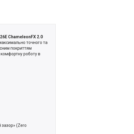
726E ChameleonFX 2.0
 максимально точного та
часним покриттям
а комфортну роботу в
 зазор» (Zero