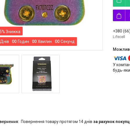
+380 (66
5%
Lifecell
Днів
0
0
Годин
0
0
Хвилин
0
0
Секунд
У компан
будь-яки
повернення товару протягом 14 днів
за рахунок покупц