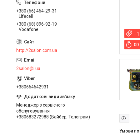
+380 (66) 464-29-31
Lifecell
+380 (68) 896-92-19
Vodafone
–1
0
0
http://2salon.com.ua
2salon@i.ua
+380664642931
Менеджер з сервісного
обслуговування
+380683272988 (Вайбер, Телеграм)