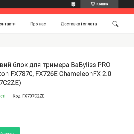
Кошик
онтакти
Про нас
Доставка і оплата
Повернення і обмін
Акційні товари
ий блок для тримера BaByliss PRO
ton FX7870, FX726E ChameleonFX 2.0
07C2ZE)
сті
Код:
FX707C2ZE
₴