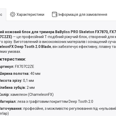
с
Характеристики
Інформація для замовлення
ий ножовий блок для тримера BaByliss PRO Skeleton FX7870, FX
7C2ZE)
— це професійний Т-подібний ріжучий блок, створений для
го зрізу. Виготовлений із високоякісних матеріалів і оснащений су
leonFX Deep Tooth 2.0 Blade
, він забезпечує ефективну, плавну т
яких умовах.
ктеристики:
Артикул:
FX707C2ZE
Ширина полотна:
40 мм
Висота зрізу:
0,1 мм
Глибина зубців:
2 мм
Колір:
хамелеон (ChameleonFX)
Матеріал:
леза з графітовим покриттям Deep Tooth 2.0
Заточування:
професійне, з можливістю регулювання під «нульовий
erlap)