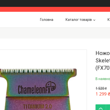
Головна
Каталог товарів
К
Ножов
Skele
(FX7
В наявно
1 520 ₴
1 299 