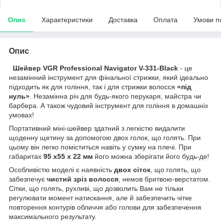
Опис
Характеристики
Доставка
Оплата
Умови п
Опис
Шейвер VGR Professional Navigator V-331-Black
- це
незамінний інструмент для фінальної стрижки, який ідеально
підходить як для гоління, так і для стрижки волосся
«під
нуль»
. Незамінна річ для будь-якого перукаря, майстра чи
барбера. А також чудовий інструмент для гоління в домашніх
умовах!
Портативний міні-шейвер здатний з легкістю видалити
щоденну щетину за допомогою двох голок, що голять. При
цьому він легко поміститься навіть у сумку на плечі. При
габаритах
95 х55 х 22 мм
його можна зберігати його будь-де!
Особливістю моделі є наявність
двох сіток
, що голять, що
забезпечує
чистий зріз волосся
, немов бритвою-верстатом.
Сітки, що голять, рухливі, що дозволить Вам не тільки
регулювати момент натискання, але й забезпечить чітке
повторення контурів обличчя або голови для забезпечення
максимального результату.