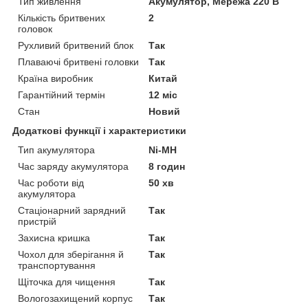
Тип живлення
Акумулятор, Мережа 220 В
Кількість бритвених
2
головок
Рухливий бритвений блок
Так
Плаваючі бритвені головки
Так
Країна виробник
Китай
Гарантійний термін
12 міс
Стан
Новий
Додаткові функції і характеристики
Тип акумулятора
Ni-MH
Час заряду акумулятора
8 годин
Час роботи від
50 хв
акумулятора
Стаціонарний зарядний
Так
пристрій
Захисна кришка
Так
Чохол для зберігання й
Так
транспортування
Щіточка для чищення
Так
Вологозахищений корпус
Так