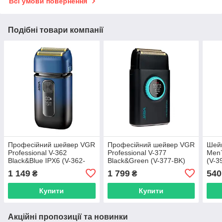
Всі умови повернення
Подібні товари компанії
Професійний шейвер VGR
Професійний шейвер VGR
Шейв
Professional V-362
Professional V-377
Men`
Black&Blue IPX6 (V-362-
Black&Green (V-377-BK)
(V-3
BLU)
1 149
1 799
540
₴
₴
Купити
Купити
Акційні пропозиції та новинки