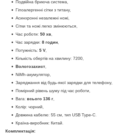
Подвійна бриюча система,
Гіпоалергенні сітки з титану,
Асинхронні незалежні ножі,
Сітки та ножі легко змінюються,
Час роботи:
50 хв
,
Час зарядки:
8 годин
,
Потужність:
5 V
,
Кількість обертів на хвилину: 7200,
Вологозахист
,
NiMh-акумулятор,
Заряджання від будь-якої зарядки для телефону,
Помірний рівень шуму під час роботи,
Вага:
всього 136 г
,
Колір: чорний,
Довжина кабелю: 55 см, тип USB Type-C.
Країна-виробник: Китай.
Комплектація: