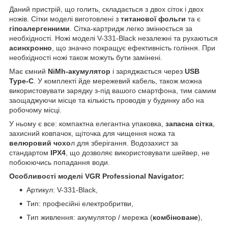
Даний пристрій, що голить, складається з двох сіток і двох
ножів. Сітки моделі виготовлені з
титанової фольги
та є
гіпоалергенними
. Сітка-картридж легко змінюється за
необхідності. Ножі моделі V-331-Black незалежні та рухаються
асинхронно
, що значно покращує ефективність гоління. При
необхідності ножі також можуть бути замінені.
Має ємний
NiMh-акумулятор
і заряджається через
USB
Type-C
. У комплекті йде мережевий кабель, також можна
використовувати зарядку з-під вашого смартфона, тим самим
заощаджуючи місце та кількість проводів у будинку або на
робочому місці.
У ньому є все: компактна елегантна упаковка,
запасна сітка
,
захисний ковпачок, щіточка для чищення ножа та
велюровий чохо
л для зберігання. Водозахист за
стандартом
IPX4
, що дозволяє використовувати шейвер, не
побоюючись попадання води.
Особливості моделі VGR Professional Navigator:
Артикул: V-331-Black,
Тип: професійні електробритви,
Тип живлення: акумулятор / мережа (
комбіноване
),