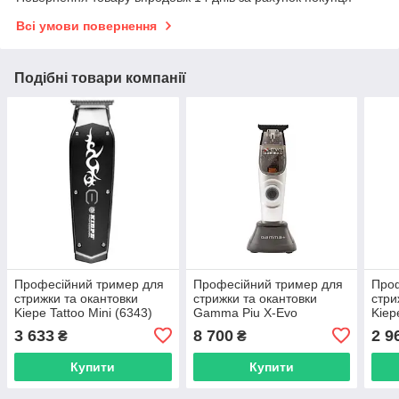
Всі умови повернення
Подібні товари компанії
Професійний тример для
Професійний тример для
Проф
стрижки та окантовки
стрижки та окантовки
стри
Kiepe Tattoo Mini (6343)
Gamma Piu X-Evo
Kiep
(GPXE1T)
(590
3 633
8 700
2 9
₴
₴
Купити
Купити