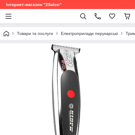
Інтернет-магазин "2Salon"
Товари та послуги
Електроприлади перукарські
Трим