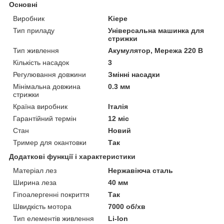
Основні
Виробник
Kiepe
Тип приладу
Універсальна машинка для
стрижки
Тип живлення
Акумулятор, Мережа 220 В
Кількість насадок
3
Регулювання довжини
Змінні насадки
Мінімальна довжина
0.3 мм
стрижки
Країна виробник
Італія
Гарантійний термін
12 міс
Стан
Новий
Тример для окантовки
Так
Додаткові функції і характеристики
Матеріал лез
Нержавіюча сталь
Ширина леза
40 мм
Гіпоалергенні покриття
Так
Швидкість мотора
7000 об/хв
Тип елементів живлення
Li-Ion