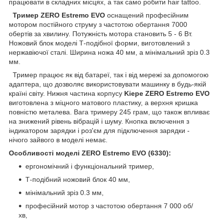
працювати в складних місцях, а так само робити hair tattoo.
Тример ZERO Estremo EVO
оснащений професійним
мотором постійного струму з частотою обертання 7000
обертів за хвилину. Потужність мотора становить 5 - 6 Вт.
Ножовий блок моделі Т-подібної форми, виготовлений з
нержавіючої сталі. Ширина ножа 40 мм, а мінімальний зріз 0.3
мм.
Тример працює як від батареї, так і від мережі за допомогою
адаптера, що дозволяє використовувати машинку в будь-якій
країні світу. Нижня частина корпусу
Kiepe ZERO Estremo EVO
виготовлена з міцного матового пластику, а верхня кришка
повністю металева. Вага тримеру 245 грам, що також впливає
на знижений рівень вібрацій і шуму. Кнопка включення з
індикатором зарядки і роз'єм для підключення зарядки -
нічого зайвого в моделі немає.
Особливості моделі ZERO Estremo EVO (6330):
ергономічний і функціональний тример,
Т-подібний ножовий блок 40 мм,
мінімальний зріз 0.3 мм,
професійний мотор з частотою обертання 7 000 об/
хв,