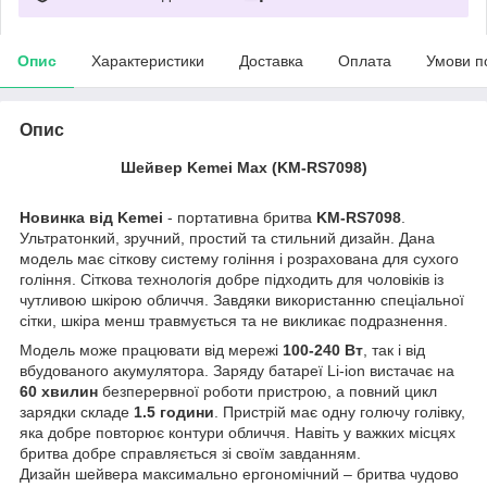
Опис
Характеристики
Доставка
Оплата
Умови п
Опис
Шейвер Kemei Max (KM-RS7098)
Новинка від Kemei
- портативна бритва
KM-RS7098
.
Ультратонкий, зручний, простий та стильний дизайн. Дана
модель має сіткову систему гоління і розрахована для сухого
гоління. Сіткова технологія добре підходить для чоловіків із
чутливою шкірою обличчя. Завдяки використанню спеціальної
сітки, шкіра менш травмується та не викликає подразнення.
Модель може працювати від мережі
100-240 Вт
, так і від
вбудованого акумулятора. Заряду батареї Li-ion вистачає на
60 хвилин
безперервної роботи пристрою, а повний цикл
зарядки складе
1.5 години
. Пристрій має одну голючу голівку,
яка добре повторює контури обличчя. Навіть у важких місцях
бритва добре справляється зі своїм завданням.
Дизайн шейвера максимально ергономічний – бритва чудово