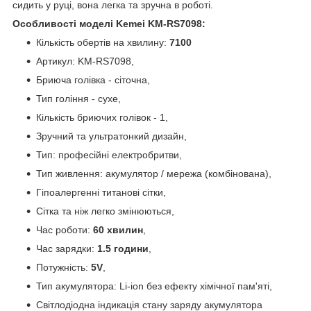
сидить у руці, вона легка та зручна в роботі.
Особливості моделі Kemei KM-RS7098:
Кількість обертів на хвилину:
7100
Артикул: KM-RS7098,
Бриюча голівка - сіточна,
Тип гоління - сухе,
Кількість бриючих голівок - 1,
Зручний та ультратонкий дизайн,
Тип: професійні електробритви,
Тип живлення: акумулятор / мережа (комбінована),
Гіпоалергенні титанові сітки,
Сітка та ніж легко змінюються,
Час роботи:
60 хвилин
,
Час зарядки:
1.5 години
,
Потужність:
5V
,
Тип акумулятора: Li-ion без ефекту хімічної пам'яті,
Світлодіодна індикація стану заряду акумулятора