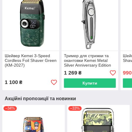
Шейвер Kemei 3-Speed
Тример для стрижки та
Шейв
Cordless Foil Shaver Green
окантовки Kemei Metal
Shav
(KM-2027)
Silver Anniversary Edition
(KM-1949-SIL)
1 269
990
₴
1 100
₴
Купити
Акційні пропозиції та новинки
–34%
–33%