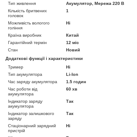
Тип живлення
Акумулятор, Мережа 220 В
Кількість бритвених
1
головок
Можливість вологого
Ні
гоління
Країна виробник
Китай
Гарантійний термін
12 міс
Стан
Новий
Додаткові функції і характеристики
Тример
Ні
Тип акумулятора
Li-Ion
Час заряду акумулятора
1.5 годин
Час роботи від
60 хв
акумулятора
Індикатор заряду
Так
акумулятора
Індикатор залишкового
Так
заряду
Стаціонарний зарядний
Ні
пристрій