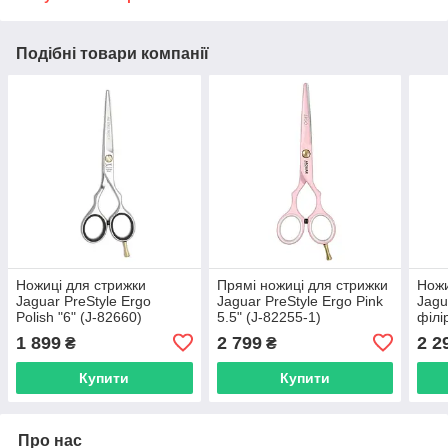
Подібні товари компанії
Ножиці для стрижки
Прямі ножиці для стрижки
Ножи
Jaguar PreStyle Ergo
Jaguar PreStyle Ergo Pink
Jagu
Polish "6" (J-82660)
5.5" (J-82255-1)
філі
8335
1 899
2 799
2 2
₴
₴
Купити
Купити
Про нас