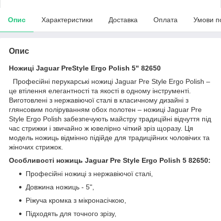
Опис
Характеристики
Доставка
Оплата
Умови п
Опис
Ножиці Jaguar PreStyle Ergo Polish 5" 82650
Професійні перукарські ножиці Jaguar Pre Style Ergo Polish –
це втілення елегантності та якості в одному інструменті.
Виготовлені з нержавіючої сталі в класичному дизайні з
глянсовим поліруванням обох полотен – ножиці Jaguar Pre
Style Ergo Polish забезпечують майстру традиційні відчуття під
час стрижки і звичайно ж ювелірно чіткий зріз щоразу. Ця
модель ножиць відмінно підійде для традиційних чоловічих та
жіночих стрижок.
Особливості ножиць Jaguar Pre Style Ergo Polish 5 82650:
Професійні ножиці з нержавіючої сталі,
Довжина ножиць - 5",
Ріжуча кромка з мікронасічкою,
Підходять для точного зрізу,