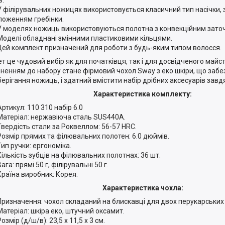
У філірувальних ножицях використовується класичний тип насічки, 
ложенням гребінки.
У моделях ножиць використовуються полотна з конвекційним зато
Моделі обладнані змінними пластиковими кільцями.
Цей комплект призначений для роботи з будь-яким типом волосся.
ет це чудовий вибір як для початківця, так і для досвідченого май
ненням до набору стане фірмовий чохол Sway з еко шкіри, що забе
берігання ножиць, і здатний вмістити набір дрібних аксесуарів завд
Характеристика комплекту:
Артикул: 110 310 набір 6.0
Матеріал: нержавіюча сталь SUS440A.
Твердість стали за Роквеллом: 56-57 HRC.
Розмір прямих та філювальних полотен: 6.0 дюймів.
Тип ручки: ергономіка.
Кількість зубців на філювальних полотнах: 36 шт.
Вага: прямі 50 г, філірувальні 50 г.
Країна виробник: Корея.
Характеристика чохла:
Призначення: чохол складаний на блискавці для двох перукарських
Матеріал: шкіра еко, штучний оксамит.
Розмір (д/ш/в): 23,5 х 11,5 х 3 см.