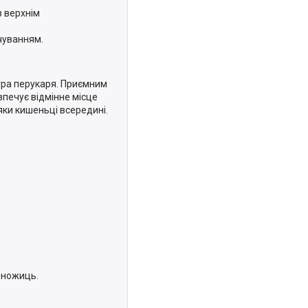
з верхнім
чуванням.
стра перукаря. Приємним
зпечує відмінне місце
яки кишеньці всередині.
 ножиць.