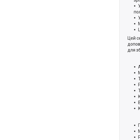
по
Цей с
допов
для з