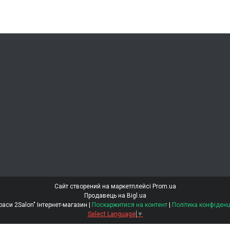
Сайт створений на маркетплейсі
Prom.ua
Продавець на Bigl.ua
"Світ Краси 2Salon" Інтернет-магазин |
Поскаржитися на контент
|
Політика конфіденц
Select Language
▼