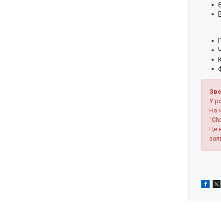
Зве
У р
На 
“Cho
Це 
зая