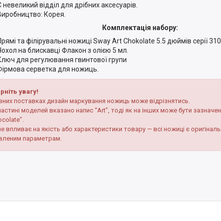
Є невеликий відділ для дрібних аксесуарів.
Виробництво: Корея.
Комплектація набору:
Прямі та філірувальні ножиці Sway Art Chokolate 5.5 дюймів серії 310
Чохол на блискавці Флакон з олією 5 мл.
Ключ для регулювання гвинтової групи
Фірмова серветка для ножиць.
рніть увагу!
ізних поставках дизайн маркування ножиць може відрізнятись.
частині моделей вказано напис “Art”, тоді як на інших може бути зазначен
colate”.
не впливає на якість або характеристики товару — всі ножиці є оригінал
вленим параметрам.