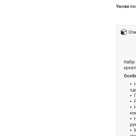
Опи
Набір
креат
Особл
одн
ко
ру
зрі