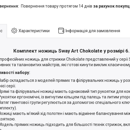
повернення товару протягом 14 днів
за рахунок покупц
с
Характеристики
Інформація для замовлення
Комплект ножиць Sway Art Chokolate у розмірі 6
 професійних ножиць для стрижки Chokolate представлений у серії 
ивних та талановитих майстрів, які готові кинути виклик класичном
ивості набору:
Набір складається з моделей прямих та філірувальних ножиць у розм
ієї серії.
Прямі та філірувальні ножиці мають однаковий тип рукоятки для ко
Рукоятки ергономічні, із вигнутим кільцем під палець та литим упор
Натяг гвинтової групи регулюється за допомогою спеціального клю
мплекту).
Ножиці мають м'який хід полотен і мають відмінне балансування мі
кояткою.
Модель прямих ножиць підходить для більшості технік стрижок, в
з.