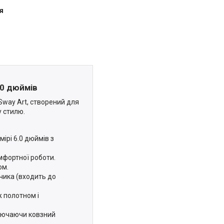
я
.0 дюймів
Sway Art, створений для
у стилю.
ірі 6.0 дюймів з
мфортної роботи.
ом.
чика (входить до
ж полотном і
ключаючи ковзний