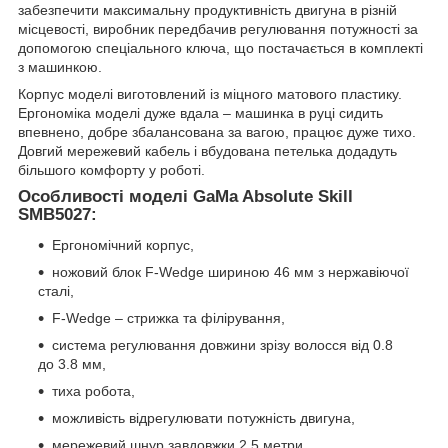
забезпечити максимальну продуктивність двигуна в різній
місцевості, виробник передбачив регулювання потужності за
допомогою спеціального ключа, що постачається в комплекті
з машинкою.
Корпус моделі виготовлений із міцного матового пластику.
Ергономіка моделі дуже вдала – машинка в руці сидить
впевнено, добре збалансована за вагою, працює дуже тихо.
Довгий мережевий кабель і вбудована петелька додадуть
більшого комфорту у роботі.
Особливості моделі GaMa Absolute Skill
SMB5027:
Ергономічний корпус,
ножовий блок F-Wedge шириною 46 мм з нержавіючої
сталі,
F-Wedge – стрижка та філірування,
система регулювання довжини зрізу волосся від 0.8
до 3.8 мм,
тиха робота,
можливість відрегулювати потужність двигуна,
мережевий шнур завдовжки 2.5 метри,