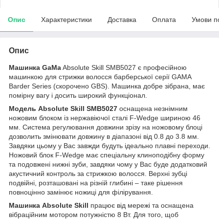
Опис
Характеристики
Доставка
Оплата
Умови п
Опис
Машинка
GaMa
Absolute Skill SMB5027 є професійною
машинкою для стрижки волосся барберської серії GAMA
Barder Series (скорочено GBS). Машинка добре зібрана, має
помірну вагу і досить широкий функціонал.
Модель Absolute Skill SMB5027
оснащена незнімним
ножовим блоком із нержавіючої сталі F-Wedge шириною 46
мм. Система регулювання довжини зрізу на ножовому блоці
дозволить змінювати довжину в діапазоні від 0.8 до 3.8 мм.
Завдяки цьому у Вас завжди будуть ідеально плавні переходи.
Ножовий блок F-Wedge має спеціальну клиноподібну форму
та подовжені нижні зуби, завдяки чому у Вас буде додатковий
акустичний контроль за стрижкою волосся. Верхні зубці
подвійні, розташовані на різній глибині – таке рішення
повноцінно замінює ножиці для філірування.
Машинка Absolute Skill
працює від мережі та оснащена
вібраційним мотором потужністю 8 Вт. Для того, щоб