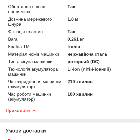
Обертання в двох
Так
напрямках
Довжина мережевого
1.8 м
шнура
Фіксація пластин
Так
Вага
0.261 кг
Країна ТМ
Італія
Матеріал ножів машинки
нержавіюча сталь
Тип двигуна машинки
роторний (DC)
Технологія акумулятора
Li-ion (літій-іонний)
машинки
Час заряджання машинки
210 хвилин
(акумулятор)
Час роботи машинки
180 хвилин
(акумулятор)
Приховати
Умови доставки