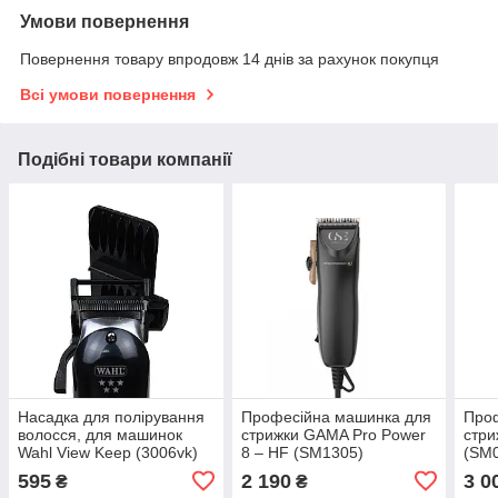
Умови повернення
Повернення товару впродовж 14 днів за рахунок покупця
Всі умови повернення
Подібні товари компанії
Насадка для полірування
Професійна машинка для
Про
волосся, для машинок
стрижки GAMA Pro Power
стр
Wahl View Keep (3006vk)
8 – HF (SM1305)
(SM
595
2 190
3 0
₴
₴