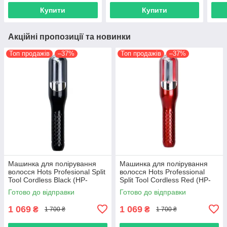
Купити
Купити
Акційні пропозиції та новинки
Топ продажів
–37%
Топ продажів
–37%
Машинка для полірування
Машинка для полірування
волосся Hots Profesional Split
волосся Hots Professional
Tool Cordless Black (HP-
Split Tool Cordless Red (HP-
RH6668-Bl)
RH6668-Rd)
Готово до відправки
Готово до відправки
1 069
1 069
₴
₴
1 700 ₴
1 700 ₴