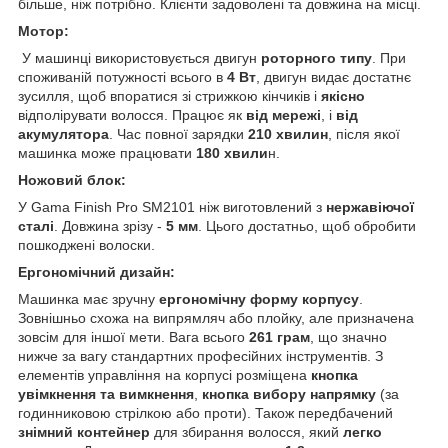
більше, ніж потрібно. Клієнти задоволені та довжина на місці.
Мотор:
У машинці використовується двигун
роторного типу
. При
споживаній потужності всього в
4 Вт
, двигун видає достатнє
зусилля, щоб впоратися зі стрижкою кінчиків і
якісно
відполірувати волосся. Працює як
від мережі
, і
від
акумулятора
. Час повної зарядки
210 хвилин
, після якої
машинка може працювати
180 хвили
н.
Ножовий блок:
У Gama Finish Pro SM2101 ніж виготовлений з
нержавіючої
сталі
. Довжина зрізу -
5 мм
. Цього достатньо, щоб обробити
пошкоджені волоски.
Ергономічний дизайн:
Машинка має зручну
ергономічну форму корпусу
.
Зовнішньо схожа на випрямляч або плойку, але призначена
зовсім для іншої мети. Вага всього
261 грам
, що значно
нижче за вагу стандартних професійних інструментів. З
елементів управління на корпусі розміщена
кнопка
увімкнення та вимкнення
,
кнопка вибору напрямку
(за
годинниковою стрілкою або проти). Також передбачений
знімний контейнер
для збирання волосся, який
легко