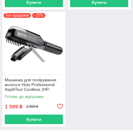
Купити
Купити
Топ продажів
–20%
Машинка для полірування
волосся Hots Professional
AsplitTool Cordless (HP-
AsplitTool)
Готово до відправки
1 599
₴
2 000 ₴
Купити