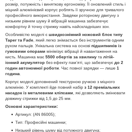
розмір, потужність і виняткову ергономіку. Її оновлений стиль і
міцний алюмінієвий корпус роблять її зручною для тривалого
професійного використання. Завдяки роторному двигуну з
низьким рівнем шуму й вібрацій машинка забезпечує
комфортну й точну стрижку навіть найскладніших зон.
Особливістю моделі є
швидкознімний ножовий блок типу
Taper та Fade
, який легко знімається без інструментів одним
рухом пальців. Унікальна система на основі
підшипників із
гумовими опорами
мінімізує вібрації й навантаження на
кисть. Машинка має
5500 обертів за хвилину
та
літій-
іонний акумулятор
без ефекту пам’яті, що забезпечує
до 2
годин автономної роботи
. Час повної зарядки — лише
1
година
.
Корпус моделі доповнений текстурною ручкою з міцного
алюмінію. У комплекті йде повний набір
з 12 преміальних
насадок із металевими кліпсами
, які дозволяють змінювати
довжину стрижки від 1,5 до 25 мм.
Основні характеристики:
Артикул: (AN 86005);
Тип: Професійні машинки;
Низький рівень шуму від потужного двигуна;