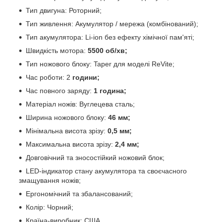
Тип двигуна: Роторний;
Тип живлення: Акумулятор / мережа (комбінований);
Тип акумулятора: Li-ion без ефекту хімічної пам'яті;
Швидкість мотора:
5500 об/хв;
Тип ножового блоку: Taper для моделі ReVite;
Час роботи: 2
години;
Час повного заряду:
1 година;
Матеріал ножів: Вуглецева сталь;
Ширина ножового блоку:
46 мм;
Мінімальна висота зрізу:
0,5 мм;
Максимальна висота зрізу:
2,4
мм;
Довговічний та зносостійкий ножовий блок;
LED-індикатор стану акумулятора та своєчасного
змащування ножів;
Ергономічний та збалансований;
Колір: Чорний;
Країна-виробник: США.