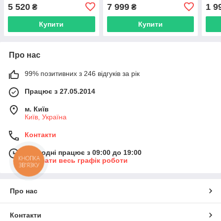
(JRL-3000CB-F)
Trim
5 520
7 999
1 9
₴
₴
Купити
Купити
Про нас
99% позитивних з 246 відгуків за рік
Працює з 27.05.2014
м. Київ
Київ, Україна
Контакти
Сьогодні працює з 09:00 до 19:00
КНОПКА
Показати весь графік роботи
ЗВ'ЯЗКУ
Про нас
Контакти