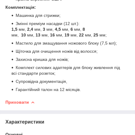
Комплектація:
Машинка для стрижки;
Змінні преміум насадки (12 шт.):
1,5
мм,
2,4
мм,
3
мм,
4,5
мм,
6
мм,
8
мм,
10
мм,
13
мм,
16
мм,
19
мм,
22
мм,
25
мм;
Мастило для змащування ножового блоку (7,5 мл);
Щіточка для очищення ножів від волосся;
Захисна кришка для ножів;
Комплект силових адаптерів для блоку живлення під
всі стандарти розеток;
Супровідна документація,
Гарантійний талон на 12 місяців.
Приховати
Характеристики
Основні