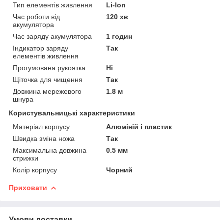
Тип елементів живлення
Li-Ion
Час роботи від
120 хв
акумулятора
Час заряду акумулятора
1 годин
Індикатор заряду
Так
елементів живлення
Прогумована рукоятка
Ні
Щіточка для чищення
Так
Довжина мережевого
1.8 м
шнура
Користувальницькі характеристики
Матеріал корпусу
Алюміній і пластик
Швидка зміна ножа
Так
Максимальна довжина
0.5 мм
стрижки
Колір корпусу
Чорний
Приховати
Умови доставки