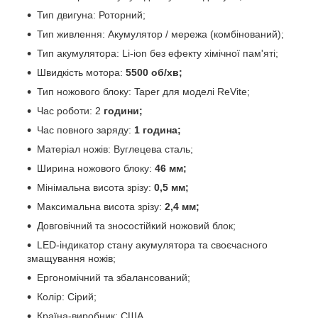
Тип двигуна: Роторний;
Тип живлення: Акумулятор / мережа (комбінований);
Тип акумулятора: Li-ion без ефекту хімічної пам'яті;
Швидкість мотора:
5500 об/хв;
Тип ножового блоку: Taper для моделі ReVite;
Час роботи: 2
години;
Час повного заряду:
1 година;
Матеріал ножів: Вуглецева сталь;
Ширина ножового блоку:
46 мм;
Мінімальна висота зрізу:
0,5 мм;
Максимальна висота зрізу:
2,4
мм;
Довговічний та зносостійкий ножовий блок;
LED-індикатор стану акумулятора та своєчасного
змащування ножів;
Ергономічний та збалансований;
Колір: Сірий;
Країна-виробник: США.