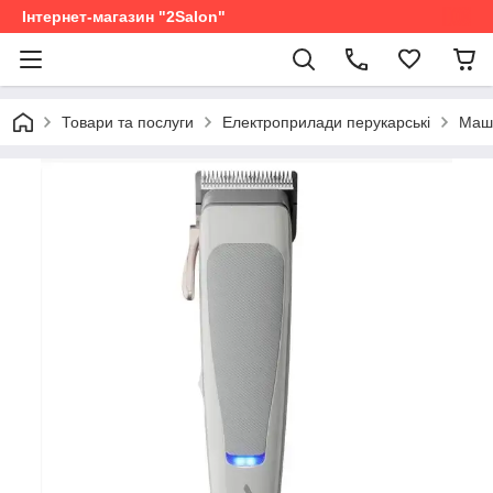
Інтернет-магазин "2Salon"
Товари та послуги
Електроприлади перукарські
Маши