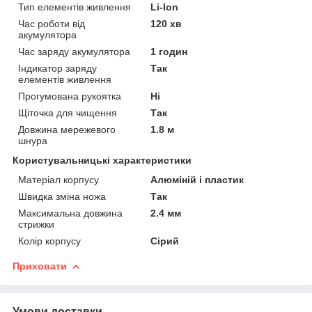
Тип елементів живлення
Li-Ion
Час роботи від
120 хв
акумулятора
Час заряду акумулятора
1 годин
Індикатор заряду
Так
елементів живлення
Прогумована рукоятка
Ні
Щіточка для чищення
Так
Довжина мережевого
1.8 м
шнура
Користувальницькі характеристики
Матеріал корпусу
Алюміній і пластик
Швидка зміна ножа
Так
Максимальна довжина
2.4 мм
стрижки
Колір корпусу
Сірий
Приховати
Умови доставки