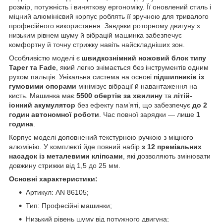
розмір, потужність і виняткову ергономіку. Її оновлений стиль і
міцний алюмінієвий корпус роблять її зручною для тривалого
професійного використання. Завдяки роторному двигуну з
низьким рівнем шуму й вібрацій машинка забезпечує
комфортну й точну стрижку навіть найскладніших зон.
Особливістю моделі є
швидкознімний ножовий блок типу
Taper та Fade
, який легко знімається без інструментів одним
рухом пальців. Унікальна система на основі
підшипників із
гумовими опорами
мінімізує вібрації й навантаження на
кисть. Машинка має
5500 обертів за хвилину
та
літій-
іонний акумулятор
без ефекту пам’яті, що забезпечує
до 2
годин автономної роботи
. Час повної зарядки — лише
1
година
.
Корпус моделі доповнений текстурною ручкою з міцного
алюмінію. У комплекті йде повний набір
з 12 преміальних
насадок із металевими кліпсами
, які дозволяють змінювати
довжину стрижки від 1,5 до 25 мм.
Основні характеристики:
Артикул: AN 86105;
Тип: Професійні машинки;
Низький рівень шуму від потужного двигуна;