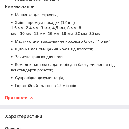
Комплектація:
Машинка для стрижки;
Змінні преміум насадки (12 шт.):
1,5
мм,
2,4
мм,
3
мм,
4,5
мм,
6
мм,
8
мм,
10
мм,
13
мм,
16
мм,
19
мм,
22
мм,
25
мм;
Мастило для змащування ножового блоку (7,5 мл);
Щіточка для очищення ножів від волосся;
Захисна кришка для ножів;
Комплект силових адаптерів для блоку живлення під
всі стандарти розеток;
Супровідна документація,
Гарантійний талон на 12 місяців.
Приховати
Характеристики
Основні