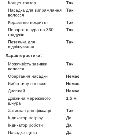
Концентратор
Так
Насадка для випрямляння
Так
волосся
Керамічне покриття
Так
Поворот шнура на 360
Так
градусів
Петелька для
Так
підвішування
Характеристики:
Можливість завивки
Так
волосся
Обертання насадки
Немає
Вибір типу волосся
Немає
Дисплей
Немає
Довжина мережевого
1.5 м
шнура
Затискач для фіксації
Так
Індикатор нагріву
Да
Індикатор роботи
Да
Насадка-щітка
Да