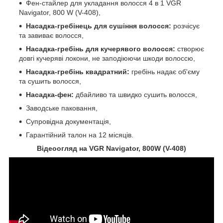
Фен-стайлер для укладання волосся 4 в 1 VGR
Navigator, 800 W (V-408),
Насадка-гребінець для сушіння волосся:
розчісує
та завиває волосся,
Насадка-гребінь для кучерявого волосся:
створює
довгі кучеряві локони, не заподіюючи шкоди волоссю,
Насадка-гребінь квадратний:
гребінь надає об'єму
та сушить волосся,
Насадка-фен:
дбайливо та швидко сушить волосся,
Заводське паковання,
Супровідна документація,
Гарантійний талон на 12 місяців.
Відеоогляд на VGR Navigator, 800W (V-408)