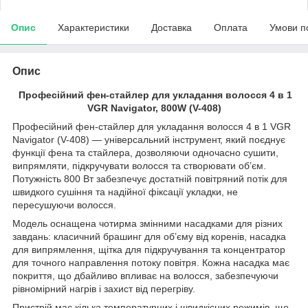
Опис
Характеристики
Доставка
Оплата
Умови п
Опис
Професійний фен-стайлер для укладання волосся 4 в 1
VGR Navigator, 800W (V-408)
Професійний фен-стайлер для укладання волосся 4 в 1 VGR
Navigator (V-408) — універсальний інструмент, який поєднує
функції фена та стайлера, дозволяючи одночасно сушити,
випрямляти, підкручувати волосся та створювати об’єм.
Потужність 800 Вт забезпечує достатній повітряний потік для
швидкого сушіння та надійної фіксації укладки, не
пересушуючи волосся.
Модель оснащена чотирма змінними насадками для різних
завдань: класичний брашинг для об’єму від коренів, насадка
для випрямлення, щітка для підкручування та концентратор
для точного направлення потоку повітря. Кожна насадка має
покриття, що дбайливо впливає на волосся, забезпечуючи
рівномірний нагрів і захист від перегріву.
Пристрій має кілька температурних і швидкісних режимів, що