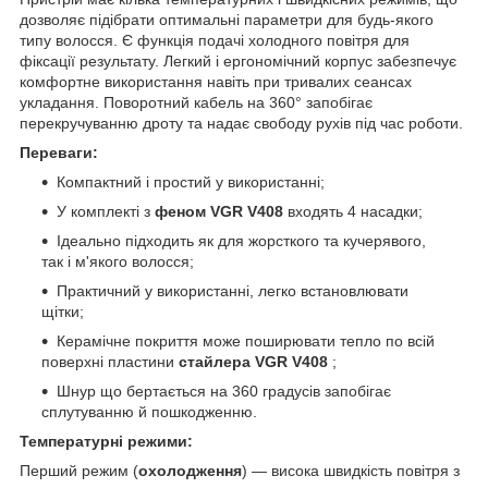
дозволяє підібрати оптимальні параметри для будь-якого
типу волосся. Є функція подачі холодного повітря для
фіксації результату. Легкий і ергономічний корпус забезпечує
комфортне використання навіть при тривалих сеансах
укладання. Поворотний кабель на 360° запобігає
перекручуванню дроту та надає свободу рухів під час роботи.
Переваги:
Компактний і простий у використанні;
У комплекті з
феном VGR V408
входять 4 насадки;
Ідеально підходить як для жорсткого та кучерявого,
так і м'якого волосся;
Практичний у використанні, легко встановлювати
щітки;
Керамічне покриття може поширювати тепло по всій
поверхні пластини
стайлера VGR V408
;
Шнур що бертається на 360 градусів запобігає
сплутуванню й пошкодженню.
Температурні режими:
Перший режим (
охолодження
) — висока швидкість повітря з