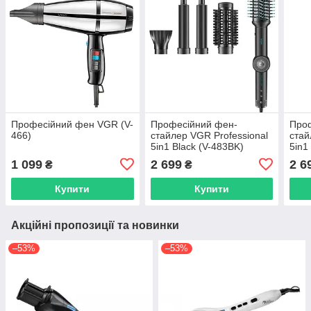
Професійний фен VGR (V-
Професійний фен-
Про
466)
стайлер VGR Professional
стай
5in1 Black (V-483BK)
5in1
1 099
2 699
2 6
₴
₴
Купити
Купити
Акційні пропозиції та новинки
–53%
–53%