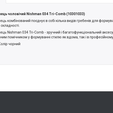
нець чоловічий Nishman 034 Tri-Comb (10301033)
нець комбінований поєднує в собі кілька видів гребенів для формув
і складності.
нець Nishman 034 Tri-Comb - зручний і багатофункціональний аксесу
нним помічником у формуванні стилю як вдома, так і в професійному
Колір чорний