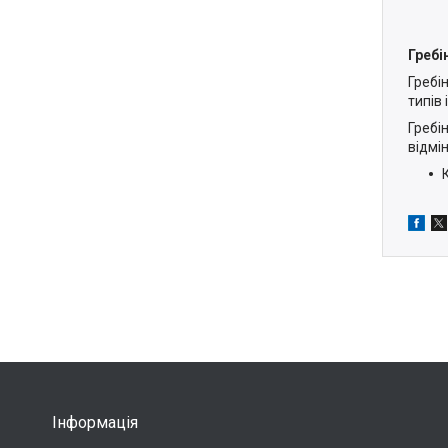
Гребі
Гребі
типів 
Гребі
відмі
Інформація