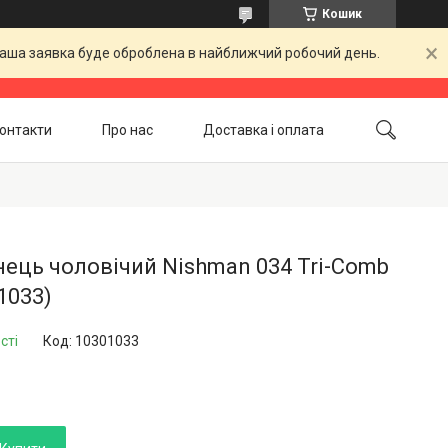
Кошик
 Ваша заявка буде оброблена в найближчий робочий день.
онтакти
Про нас
Доставка і оплата
Повернення і обмін
Акційні товари
нець чоловічий Nishman 034 Tri-Comb
1033)
сті
Код:
10301033