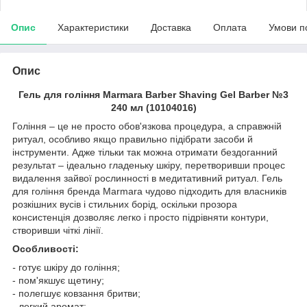
Опис
Характеристики
Доставка
Оплата
Умови п
Опис
Гель для гоління Marmara Barber Shaving Gel Barber №3
240 мл (10104016)
Гоління – це не просто обов'язкова процедура, а справжній
ритуал, особливо якщо правильно підібрати засоби й
інструменти. Адже тільки так можна отримати бездоганний
результат – ідеально гладеньку шкіру, перетворивши процес
видалення зайвої рослинності в медитативний ритуал. Гель
для гоління бренда Marmara чудово підходить для власників
розкішних вусів і стильних борід, оскільки прозора
консистенція дозволяє легко і просто підрівняти контури,
створивши чіткі лінії.
Особливості:
-
готує шкіру до гоління;
- пом'якшує щетину;
- полегшує ковзання бритви;
- легкий аромат;