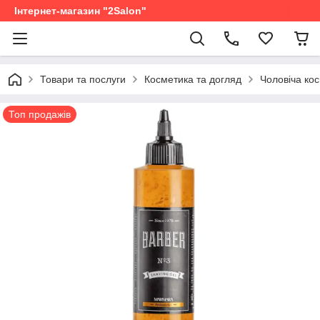
Інтернет-магазин "2Salon"
Товари та послуги
Косметика та догляд
Чоловіча ко
Топ продажів