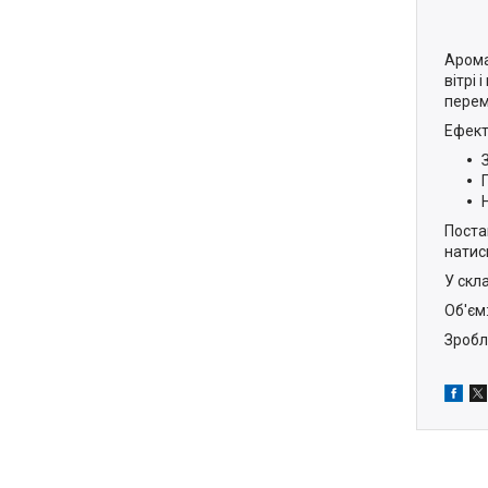
Арома
вітрі 
перем
Ефект
Поста
натис
У скл
Об'єм
Зробл