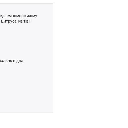
ередземноморському
 цитруса, квітів і
вально в два