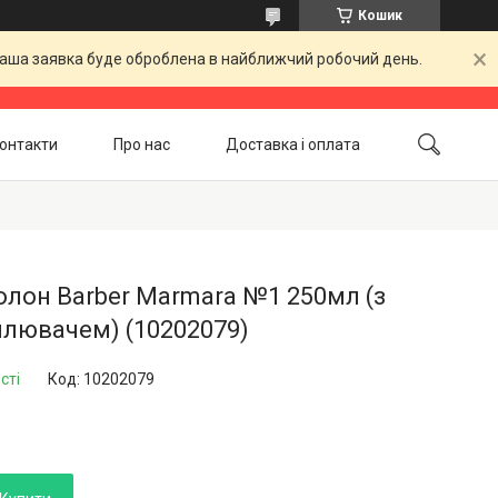
Кошик
 Ваша заявка буде оброблена в найближчий робочий день.
онтакти
Про нас
Доставка і оплата
Повернення і обмін
Акційні товари
лон Barber Marmara №1 250мл (з
лювачем) (10202079)
сті
Код:
10202079