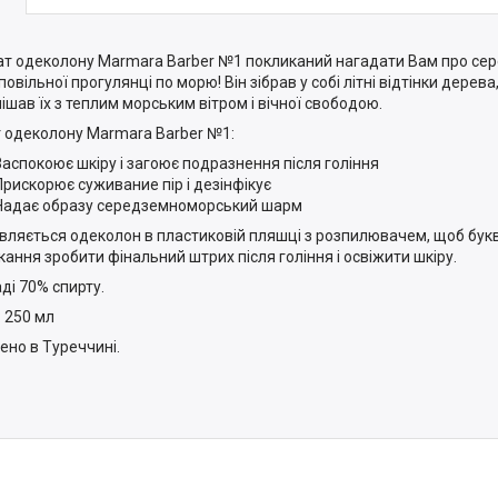
т одеколону Marmara Barber №1 покликаний нагадати Вам про с
і повільної прогулянці по морю! Він зібрав у собі літні відтінки дерева,
ішав їх з теплим морським вітром і вічної свободою.
 одеколону Marmara Barber №1:
Заспокоює шкіру і загоює подразнення після гоління
Прискорює суживание пір і дезінфікує
Надає образу середземноморський шарм
вляється одеколон в пластиковій пляшці з розпилювачем, щоб бук
кання зробити фінальний штрих після гоління і освіжити шкіру.
аді 70% спирту.
: 250 мл
ено в Туреччині.