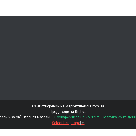
Сайт створений на маркетплейсі
Prom.ua
Продавець на Bigl.ua
"Світ Краси 2Salon" Інтернет-магазин |
Поскаржитися на контент
|
Політика конфіденц
Select Language
▼