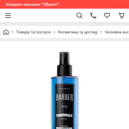
Інтернет-магазин "2Salon"
Товари та послуги
Косметика та догляд
Чоловіча ко