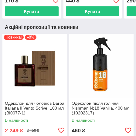
170
440
290
₴
₴
Купити
Купити
Акційні пропозиції та новинки
Новинка!
–8%
Одеколон для чоловіків Barba
Одеколон після гоління
Italiana Il Vento Scrive, 100 мл
Nishman №18 Vanilla, 400 мл
(BI0077-1)
(10202317)
В наявності
В наявності
2 249
460
₴
₴
2 450 ₴