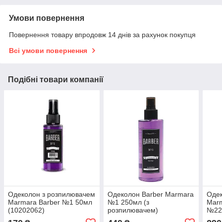
Умови повернення
Повернення товару впродовж 14 днів за рахунок покупця
Всі умови повернення
Подібні товари компанії
Одеколон з розпилювачем
Одеколон Barber Marmara
Одек
Marmara Barber №1 50мл
№1 250мл (з
Marm
(10202062)
розпилювачем)
№22 
(10202079)