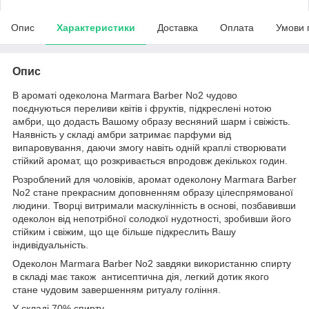
Опис
Характеристики
Доставка
Оплата
Умови 
Опис
В ароматі одеколона Marmara Barber No2 чудово
поєднуються переливи квітів і фруктів, підкреслені нотою
амбри, що додасть Вашому образу весняний шарм і свіжість.
Наявність у складі амбри затримає парфуми від
випаровування, даючи змогу навіть одній краплі створювати
стійкий аромат, що розкривається впродовж декількох годин.
Розроблений для чоловіків, аромат одеколону Marmara Barber
No2 стане прекрасним доповненням образу цілеспрямованої
людини. Творці витримали маскулінність в основі, позбавивши
одеколон від непотрібної солодкої нудотності, зробивши його
стійким і свіжим, що ще більше підкреслить Вашу
індивідуальність.
Одеколон Marmara Barber No2 завдяки використанню спирту
в складі має також антисептична дія, легкий дотик якого
стане чудовим завершенням ритуалу гоління.
У складі 70% спирту.