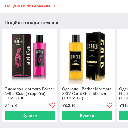
Всі умови повернення
Подібні товари компанії
Одеколон Marmara Barber
Одеколон Barber Marmara
Одек
№6 500мл (в коробці)
XXIV Carat Gold 500 мл
№3 5
(10202106)
(10202108)
(102
715
743
715
₴
₴
Купити
Купити