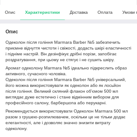
Опис
Характеристики
Доставка
Оплата
Умови 
Опис
Одеколон після гоління Marmara Barber №5 забезпечить
приємне відчуття чистоти і свіжості, додасть шкірі еластичності
і підніме настрій. Він дезінфікує дрібні порізи, запобігає
роздратування, при цьому не стягує і не сушить шкіру.
Аромат одеколону Marmara №5 ідеально підкреслить образ
активного, сучасного чоловіка.
Одеколон після гоління Marmara Barber №5 універсальний,
його можна використовувати як одеколон або як лосьйон
після гоління. Великий скляний флакон об'ємом 500 мл
виглядає дуже естетично і стане відмінним вибором для
професійного салону, барбершопа або перукарні.
Рекомендується використовувати Одеколон Marmara 500 мл
разом з грушею-розпилювачем, оскільки це не тільки додає
елегантності, але і дозволяє значно знизити витрату
одеколону.