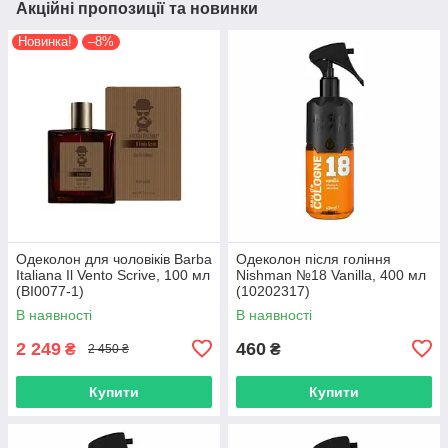
Акційні пропозиції та новинки
Новинка!
–8%
Одеколон для чоловіків Barba
Одеколон після гоління
Italiana Il Vento Scrive, 100 мл
Nishman №18 Vanilla, 400 мл
(BI0077-1)
(10202317)
В наявності
В наявності
2 249
460
₴
₴
2 450 ₴
Купити
Купити