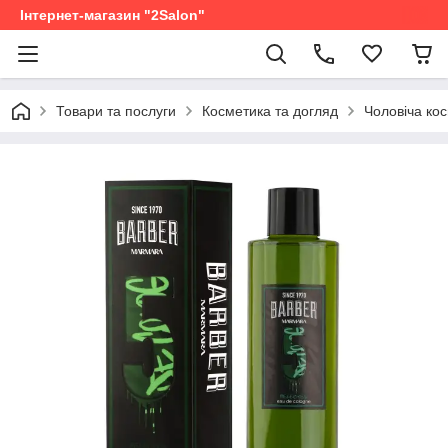
Інтернет-магазин "2Salon"
Товари та послуги
Косметика та догляд
Чоловіча ко