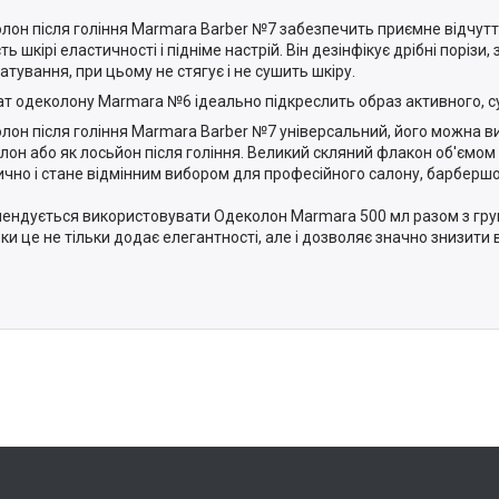
лон після гоління Marmara Barber №7 забезпечить приємне відчуття 
ь шкірі еластичності і підніме настрій. Він дезінфікує дрібні порізи,
атування, при цьому не стягує і не сушить шкіру.
т одеколону Marmara №6 ідеально підкреслить образ активного, су
лон після гоління Marmara Barber №7 універсальний, його можна в
лон або як лосьйон після гоління. Великий скляний флакон об'ємом
ично і стане відмінним вибором для професійного салону, барбершо
ендується використовувати Одеколон Marmara 500 мл разом з г
ьки це не тільки додає елегантності, але і дозволяє значно знизити