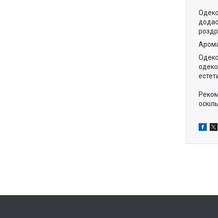
Одеко
додаст
роздр
Арома
Одеко
одеко
естет
Реком
оскіл