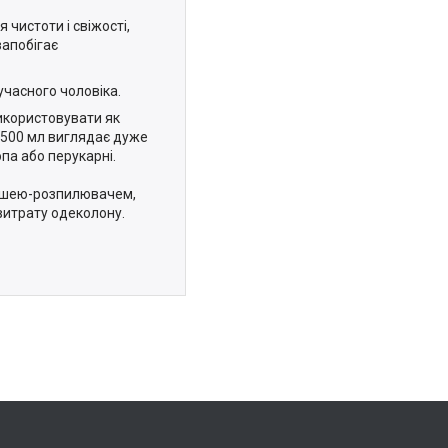
чистоти і свіжості,
 запобігає
часного чоловіка.
икористовувати як
 500 мл виглядає дуже
па або перукарні.
рушею-розпилювачем,
 витрату одеколону.