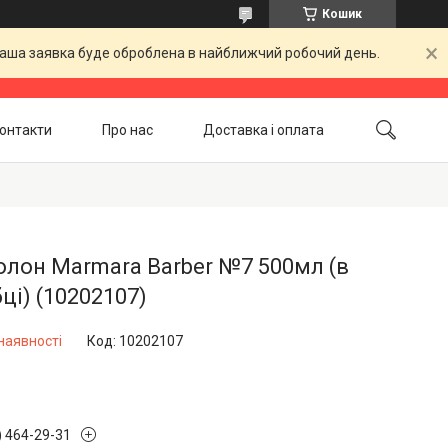
Кошик
 Ваша заявка буде оброблена в найближчий робочий день.
онтакти
Про нас
Доставка і оплата
Повернення і обмін
Акційні товари
лон Marmara Barber №7 500мл (в
ці) (10202107)
наявності
Код:
10202107
) 464-29-31