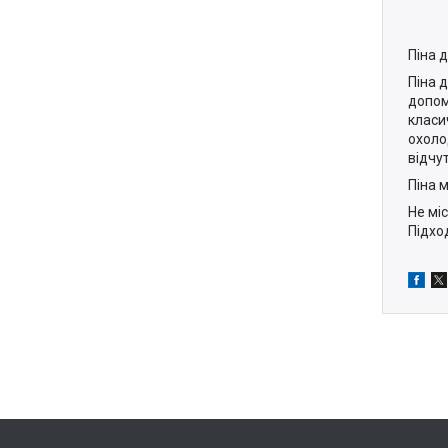
Піна д
Піна 
допом
класи
охоло
відчут
Піна 
Не мі
Підход