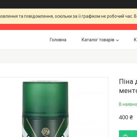
влення та повідомлення, оскільки за її графіком не робочий час.
Головна
Каталог товарів
К
Піна 
мент
В наявно
400 ₴