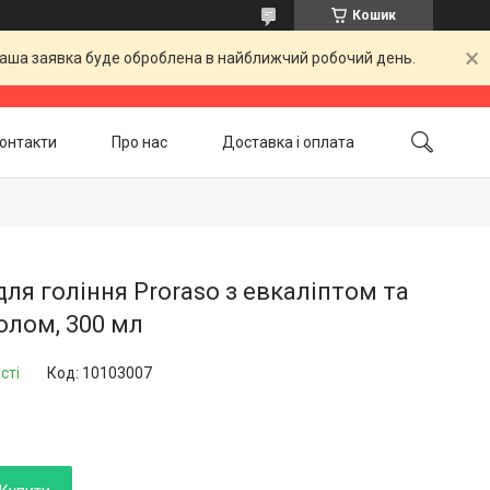
Кошик
 Ваша заявка буде оброблена в найближчий робочий день.
онтакти
Про нас
Доставка і оплата
Повернення і обмін
Акційні товари
для гоління Proraso з евкаліптом та
олом, 300 мл
сті
Код:
10103007