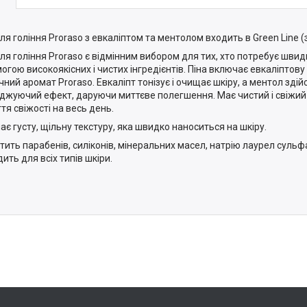
ля гоління Proraso з евкаліптом та ментолом входить в Green Line (з
для гоління Proraso є відмінним вибором для тих, хто потребує швид
огою високоякісних і чистих інгредієнтів. Піна включає евкаліптову 
чний аромат Proraso. Евкаліпт тонізує і очищає шкіру, а ментол зді
джуючий ефект, даруючи миттєве полегшення. Має чистий і свіжий
тя свіжості на весь день.
має густу, щільну текстуру, яка швидко наноситься на шкіру.
стить парабенів, силіконів, мінеральних масел, натрію лаурел сульф
ить для всіх типів шкіри.