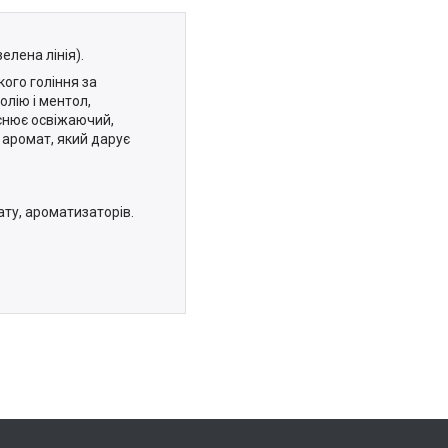
елена лінія).
кого гоління за
олію і ментол,
йснює освіжаючий,
 аромат, який дарує
ату, ароматизаторів.