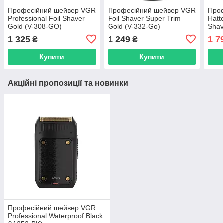
Професійний шейвер VGR
Професійний шейвер VGR
Про
Professional Foil Shaver
Foil Shaver Super Trim
Hatt
Gold (V-308-GO)
Gold (V-332-Go)
Shav
1 325
1 249
1 7
₴
₴
Купити
Купити
Акційні пропозиції та новинки
Професійний шейвер VGR
Professional Waterproof Black