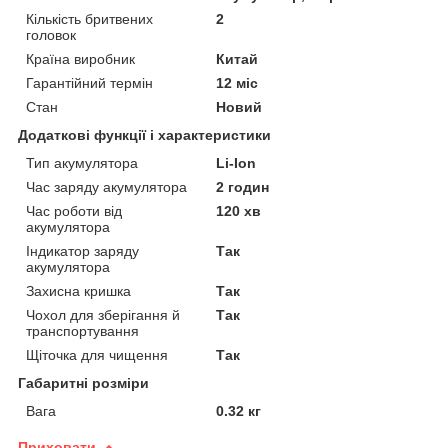
Кількість бритвених
2
головок
Країна виробник
Китай
Гарантійний термін
12 міс
Стан
Новий
Додаткові функції і характеристики
Тип акумулятора
Li-Ion
Час заряду акумулятора
2 годин
Час роботи від
120 хв
акумулятора
Індикатор заряду
Так
акумулятора
Захисна кришка
Так
Чохол для зберігання й
Так
транспортування
Щіточка для чищення
Так
Габаритні розміри
Вага
0.32 кг
Приховати