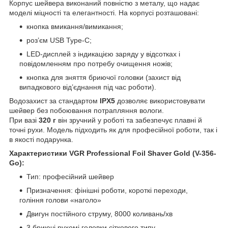
Корпус шейвера виконаний повністю з металу, що надає
моделі міцності та елегантності. На корпусі розташовані:
кнопка вмикання/вимикання;
роз’єм USB Type-C;
LED-дисплей з індикацією заряду у відсотках і
повідомленням про потребу очищення ножів;
кнопка для зняття бриючої головки (захист від
випадкового від’єднання під час роботи).
Водозахист за стандартом
IPX5
дозволяє використовувати
шейвер без побоювання потрапляння вологи.
При вазі
320 г
він зручний у роботі та забезпечує плавні й
точні рухи. Модель підходить як для професійної роботи, так і
в якості подарунка.
Характеристики VGR Professional Foil Shaver Gold (V-356-
Go):
Тип: професійний шейвер
Призначення: фінішні роботи, короткі переходи,
гоління голови «наголо»
Двигун постійного струму, 8000 коливань/хв
3 бриючі рухомі головки сіткового типу