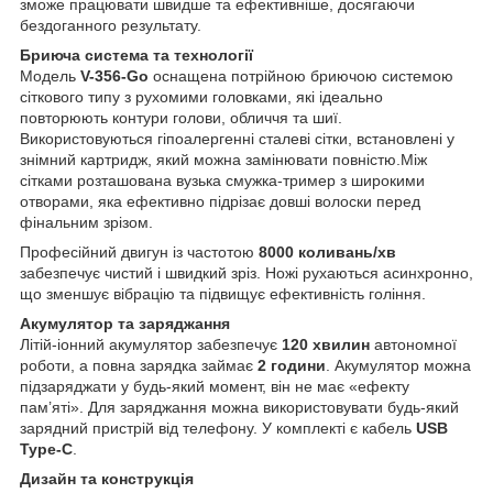
зможе працювати швидше та ефективніше, досягаючи
бездоганного результату.
Бриюча система та технології
Модель
V-356-Go
оснащена потрійною бриючою системою
сіткового типу з рухомими головками, які ідеально
повторюють контури голови, обличчя та шиї.
Використовуються гіпоалергенні сталеві сітки, встановлені у
знімний картридж, який можна замінювати повністю.Між
сітками розташована вузька смужка-тример з широкими
отворами, яка ефективно підрізає довші волоски перед
фінальним зрізом.
Професійний двигун із частотою
8000 коливань/хв
забезпечує чистий і швидкий зріз. Ножі рухаються асинхронно,
що зменшує вібрацію та підвищує ефективність гоління.
Акумулятор та заряджання
Літій-іонний акумулятор забезпечує
120 хвилин
автономної
роботи, а повна зарядка займає
2 години
. Акумулятор можна
підзаряджати у будь-який момент, він не має «ефекту
пам’яті». Для заряджання можна використовувати будь-який
зарядний пристрій від телефону. У комплекті є кабель
USB
Type-C
.
Дизайн та конструкція