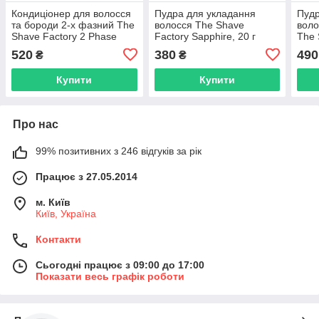
Кондиціонер для волосся
Пудра для укладання
Пудр
та бороди 2-х фазний The
волосся The Shave
воло
Shave Factory 2 Phase
Factory Sapphire, 20 г
The 
Beard & Hair Conditioner
(10702009)
(107
520
380
490
₴
₴
Argan 500 мл
Купити
Купити
Про нас
99% позитивних з 246 відгуків за рік
Працює з 27.05.2014
м. Київ
Київ, Україна
Контакти
Сьогодні працює з 09:00 до 17:00
Показати весь графік роботи