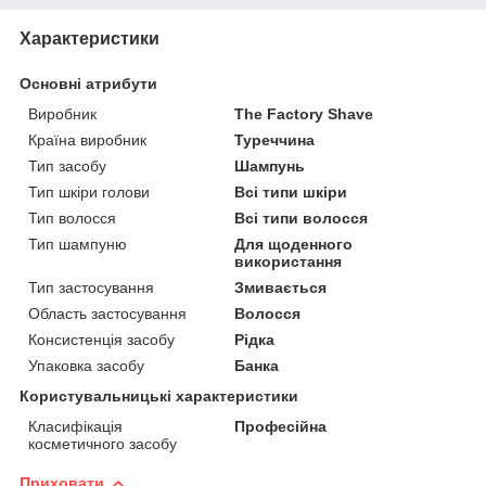
Характеристики
Основні атрибути
Виробник
The Factory Shave
Країна виробник
Туреччина
Тип засобу
Шампунь
Тип шкіри голови
Всі типи шкіри
Тип волосся
Всі типи волосся
Тип шампуню
Для щоденного
використання
Тип застосування
Змивається
Область застосування
Волосся
Консистенція засобу
Рідка
Упаковка засобу
Банка
Користувальницькі характеристики
Класифікація
Професійна
косметичного засобу
Приховати