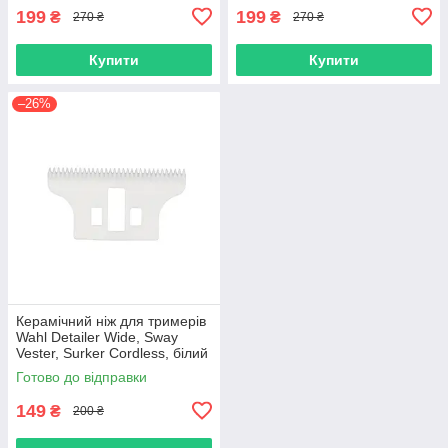
199
199
₴
₴
270 ₴
270 ₴
Купити
Купити
–26%
Керамічний ніж для тримерів
Wahl Detailer Wide, Sway
Vester, Surker Сordless, білий
(02215-Ceramic-White)
Готово до відправки
149
₴
200 ₴