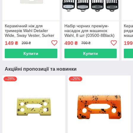
Керамічний ніж для
Набір чорних преміум-
Кера
тримерів Wahl Detailer
насадок для машинок
ряда
Wide, Sway Vester, Surker
Wahl, 8 шт (03500-8Black)
маши
Сordless, білий (02215-
(021
149
490
199
₴
₴
200 ₴
700 ₴
Ceramic-White)
Купити
Купити
Акційні пропозиції та новинки
–28%
–26%