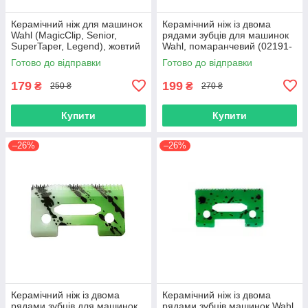
Керамічний ніж для машинок
Керамічний ніж із двома
Wahl (MagicClip, Senior,
рядами зубців для машинок
SuperTaper, Legend), жовтий
Wahl, помаранчевий (02191-
(8185-016-YEL)
Ceramic-Orange)
Готово до відправки
Готово до відправки
179
199
₴
₴
250 ₴
270 ₴
Купити
Купити
–26%
–26%
Керамічний ніж із двома
Керамічний ніж із двома
рядами зубців для машинок
рядами зубців машинок Wahl,