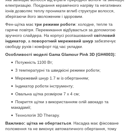
електризацію. Поєднання керамічного нагріву та негативних
іонів дозволяє теплу проникати вглиб структури волосся,
зберігаючи його зволоженим і здоровим.
Фен-щітка має
три режими роботи
: холодне, тепле та
гаряче повітря. Перемикання відбувається за допомогою
зручного слайдера. На корпусі розташований
світловий
індикатор
, а
поворотний мережевий шнур
забезпечує
свободу рухів і комфорт під час укладки.
Особливості моделі
Gama Glamour Pink 3D (GH4003):
Потужність 1100 Вт;
3 температурні та швидкісні режими роботи;
Мережевий шнур 1.7 м із обертанням;
Індикатор роботи інструменту;
Овальна щітка розміром 7 x 4 см;
Покриття щітки з використанням олій авокадо та
макадамії;
Технологія 3D Therapy.
Важливо:
щітка
не обертається
. Насадка має фіксоване
положення та не виконує автоматичного обертання, тому