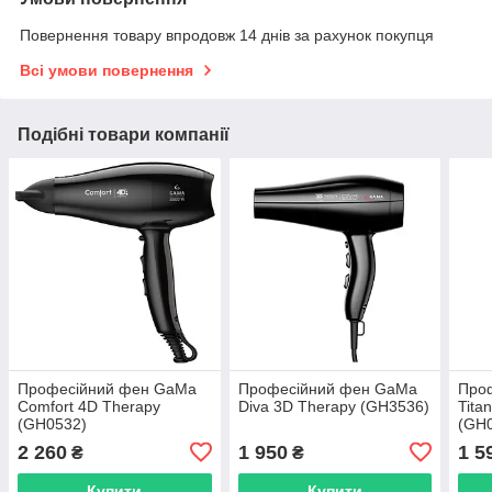
Повернення товару впродовж 14 днів за рахунок покупця
Всі умови повернення
Подібні товари компанії
Професійний фен GaMa
Професійний фен GaMa
Про
Comfort 4D Therapy
Diva 3D Therapy (GH3536)
Tita
(GH0532)
(GH
2 260
1 950
1 5
₴
₴
Купити
Купити