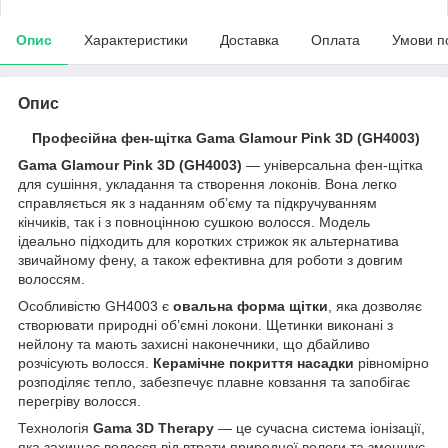
Опис
Характеристики
Доставка
Оплата
Умови п
Опис
Професійна фен-щітка Gama Glamour Pink 3D (GH4003)
Gama Glamour Pink 3D (GH4003)
— універсальна фен-щітка
для сушіння, укладання та створення локонів. Вона легко
справляється як з наданням об’єму та підкручуванням
кінчиків, так і з повноцінною сушкою волосся. Модель
ідеально підходить для коротких стрижок як альтернатива
звичайному фену, а також ефективна для роботи з довгим
волоссям.
Особливістю GH4003 є
овальна форма щітки
, яка дозволяє
створювати природні об’ємні локони. Щетинки виконані з
нейлону та мають захисні наконечники, що дбайливо
розчісують волосся.
Керамічне покриття насадки
рівномірно
розподіляє тепло, забезпечує плавне ковзання та запобігає
перегріву волосся.
Технологія
Gama 3D Therapy
— це сучасна система іонізації,
яка захищає волосся від втрати природної вологи та зменшує