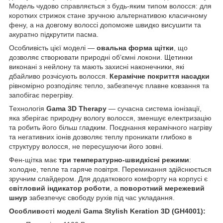
Модель чудово справляється з будь-яким типом волосся: для
коротких стрижок стане зручною альтернативою класичному
фену, а на довгому волоссі допоможе швидко висушити та
акуратно підкрутити пасма.
Особливість цієї моделі —
овальна форма щітки
, що
дозволяє створювати природні об’ємні локони. Щетинки
виконані з нейлону та мають захисні наконечники, які
дбайливо розчісують волосся.
Керамічне покриття насадки
рівномірно розподіляє тепло, забезпечує плавне ковзання та
запобігає перегріву.
Технологія
Gama 3D Therapy
— сучасна система іонізації,
яка зберігає природну вологу волосся, зменшує електризацію
та робить його більш гладким. Поєднання керамічного нагріву
та негативних іонів дозволяє теплу проникати глибоко в
структуру волосся, не пересушуючи його зовні.
Фен-щітка має
три температурно-швидкісні режими
:
холодне, тепле та гаряче повітря. Перемикання здійснюється
зручним слайдером. Для додаткового комфорту на корпусі є
світловий індикатор роботи
, а
поворотний мережевий
шнур
забезпечує свободу рухів під час укладання.
Особливості моделі Gama Stylish Keration 3D (GH4001):