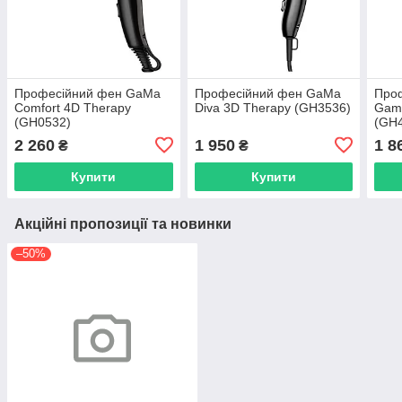
Професійний фен GaMa
Професійний фен GaMa
Проф
Comfort 4D Therapy
Diva 3D Therapy (GH3536)
Gama
(GH0532)
(GH
2 260
1 950
1 8
₴
₴
Купити
Купити
Акційні пропозиції та новинки
–50%