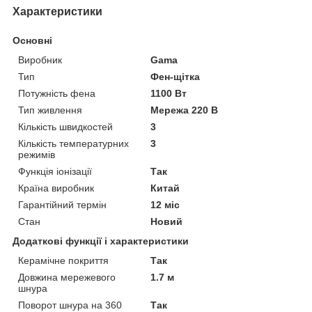
Характеристики
Основні
Виробник
Gama
Тип
Фен-щітка
Потужність фена
1100 Вт
Тип живлення
Мережа 220 В
Кількість швидкостей
3
Кількість температурних
3
режимів
Функція іонізації
Так
Країна виробник
Китай
Гарантійний термін
12 міс
Стан
Новий
Додаткові функції і характеристики
Керамічне покриття
Так
Довжина мережевого
1.7 м
шнура
Поворот шнура на 360
Так