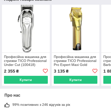
Професійна машинка для
Професійна машинка для
Про
стрижки TICO Professional
стрижки TICO Professional
стри
Under Cut (100418)
Pro Expert Maxi Gold
Barb
(100413GO)
Burg
2 355
3 135
1 8
₴
₴
Купити
Купити
Про нас
99% позитивних з 246 відгуків за рік