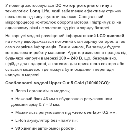
У новинці застосовується
DC мотор
роторного типу
з
технологією
Long Life
, який забезпечує ефективну стрижку
незалежно від типу і густоти волосся. Спеціальний
мікропроцесор контролює обороти мотора і підтримує їх на
однаковому рівні не залежно від рівня заряду батареї.
На корпусі моделі розміщений інформативний
LCD дисплей
,
на якому відображається поточний стан заряду батареї, а так
само сервісна інформація. Таким чином, Ви завжди будете
контролювати роботу машинки. Адаптер живлення працює від
будь-якої напруги в мережі
100 – 240 В
, що, безсумнівно,
підійде для подорожі, а так само для приватного сектора або
сільській місцевості де можуть бути осідання і перепади
напруги в мережі.
Особливості моделі Upper Cut 5 Gold (100402GO):
Легка і ергономічна модель;
Ножовий блок 46 мм з вбудованою регулюванням
довжини зрізу 0.7 – 3 мм;
Можливість регулювання під
«zero overlap»
0.2 мм;
Li-Ion акумулятор без «пам'яті»;
90 хвилин
автономної роботи;