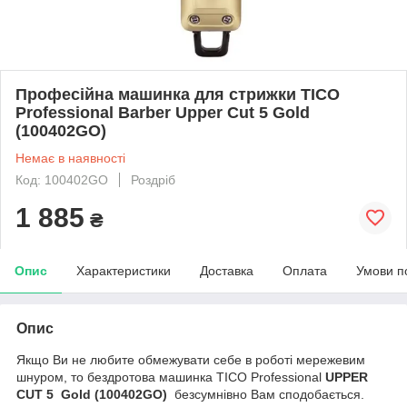
Професійна машинка для стрижки TICO
Professional Barber Upper Cut 5 Gold
(100402GO)
Немає в наявності
Код: 100402GO
Роздріб
1 885
₴
Опис
Характеристики
Доставка
Оплата
Умови п
Опис
Якщо Ви не любите обмежувати себе в роботі мережевим
шнуром, то бездротова машинка TICO Professional
UPPER
CUT 5 Gold (100402GO)
безсумнівно Вам сподобається.