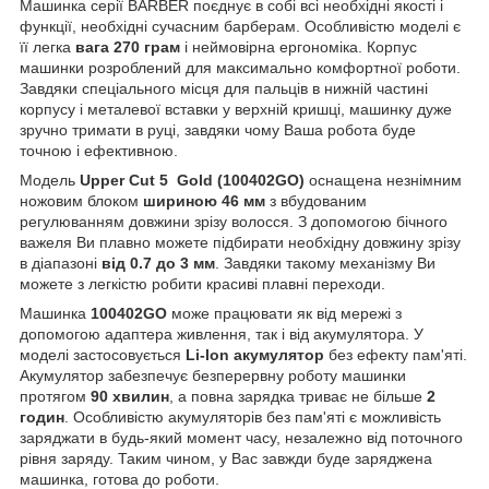
Машинка серії BARBER поєднує в собі всі необхідні якості і
функції, необхідні сучасним барберам. Особливістю моделі є
її легка
вага 270 грам
і неймовірна ергономіка. Корпус
машинки розроблений для максимально комфортної роботи.
Завдяки спеціального місця для пальців в нижній частині
корпусу і металевої вставки у верхній кришці, машинку дуже
зручно тримати в руці, завдяки чому Ваша робота буде
точною і ефективною.
Модель
Upper Cut 5 Gold (100402GO)
оснащена незнімним
ножовим блоком
шириною 46 мм
з вбудованим
регулюванням довжини зрізу волосся. З допомогою бічного
важеля Ви плавно можете підбирати необхідну довжину зрізу
в діапазоні
від 0.7 до 3 мм
. Завдяки такому механізму Ви
можете з легкістю робити красиві плавні переходи.
Машинка
100402GO
може працювати як від мережі з
допомогою адаптера живлення, так і від акумулятора. У
моделі застосовується
Li-Ion акумулятор
без ефекту пам'яті.
Акумулятор забезпечує безперервну роботу машинки
протягом
90 хвилин
, а повна зарядка триває не більше
2
годин
. Особливістю акумуляторів без пам'яті є можливість
заряджати в будь-який момент часу, незалежно від поточного
рівня заряду. Таким чином, у Вас завжди буде заряджена
машинка, готова до роботи.