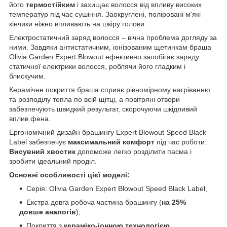
його
термостійким
і захищає волосся від впливу високих
температур під час сушіння. Заокруглені, поліровані м'які
кінчики ніжно впливають на шкіру голови.
Електростатичний заряд волосся – вічна проблема догляду за
ними. Завдяки антистатичним, іонізованим щетинкам браша
Olivia Garden Expert Blowout ефективно запобігає заряду
статичної електрики волосся, роблячи його гладким і
блискучим.
Керамічне покриття браша сприяє рівномірному нагріванню
та розподілу тепла по всій щітці, а повітряні отвори
забезпечують швидкий результат, скорочуючи шкідливий
вплив фена.
Ергономічний дизайн брашингу Expert Blowout Speed Black
Label забезпечує
максимальний комфорт
під час роботи.
Висувний хвостик
допоможе легко розділити пасма і
зробити ідеальний проділ.
Основні особливості цієї моделі:
Серія: Olivia Garden Expert Blowout Speed Black Label,
Екстра довга робоча частина брашингу (
на 25%
довше аналогів
),
Покриття з
кераміко-іонною технологією
,