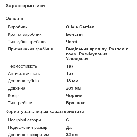
Характеристики
Основні
Виробник
Olivia Garden
Країна виробник
Бельгія
Тип зубців гребінця
Часті
Призначення гребінця
Виділення проділу, Розподіл
пасм, Розчісування,
Укладання
Термостійкість
Так
Антистатичність
Так
Довжина зубців
13 мм
Довжина
285 мм
Колір
Чорний
Тип гребінця
Брашинг
Користувальницькі характеристики
Наскрізні отвори
Є
Подовжений розмір
Да
Довжина з відкритим
32 см