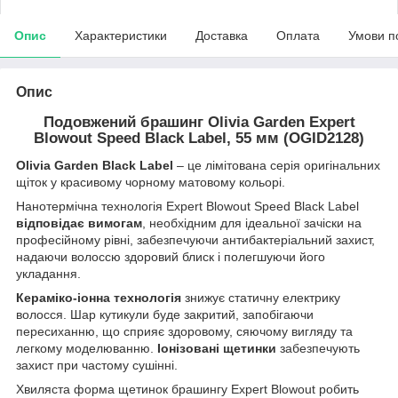
Опис
Характеристики
Доставка
Оплата
Умови п
Опис
Подовжений брашинг Olivia Garden Expert
Blowout Speed Black Label, 55 мм (OGID2128)
Olivia Garden Black Label
– це лімітована серія оригінальних
щіток у красивому чорному матовому кольорі.
Нанотермічна технологія Expert Blowout Speed Black Label
відповідає вимогам
, необхідним для ідеальної зачіски на
професійному рівні, забезпечуючи антибактеріальний захист,
надаючи волоссю здоровий блиск і полегшуючи його
укладання.
Кераміко-іонна технологія
знижує статичну електрику
волосся. Шар кутикули буде закритий, запобігаючи
пересиханню, що сприяє здоровому, сяючому вигляду та
легкому моделюванню.
Іонізовані щетинки
забезпечують
захист при частому сушінні.
Хвиляста форма щетинок брашингу Expert Blowout робить