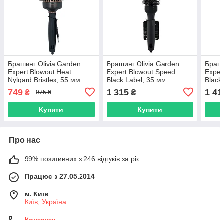
Брашинг Olivia Garden
Брашинг Olivia Garden
Браш
Expert Blowout Heat
Expert Blowout Speed
Expe
Nylgard Bristles, 55 мм
Black Label, 35 мм
Blac
(OGID2181)
(OGID2126)
(OG
749
1 315
1 4
₴
₴
975 ₴
Купити
Купити
Про нас
99% позитивних з 246 відгуків за рік
Працює з 27.05.2014
м. Київ
Київ, Україна
Контакти