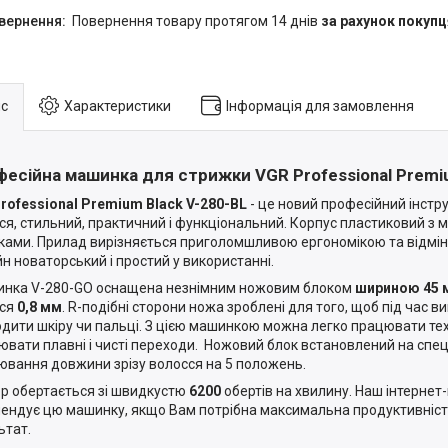
повернення товару протягом 14 днів
за рахунок покупц
с
Характеристики
Інформація для замовлення
есійна машинка для стрижки VGR Professional Premiu
rofessional Premium Black V-280-BL
- це новий професійний інстр
ся, стильний, практичний і функціональний. Корпус пластиковий з
ками. Прилад вирізняється приголомшливою ергономікою та відмі
н новаторський і простий у використанні.
ка V-280-GO оснащена незнімним ножовим блоком
шириною 45 
сся
0,8 мм
. R-подібні сторони ножа зроблені для того, щоб під час 
дити шкіру чи пальці. З цією машинкою можна легко працювати тех
ювати плавні і чисті переходи. Ножовий блок встановлений на спе
ювання довжини зрізу волосся на 5 положень.
 обертається зі швидкустю
6200
обертів на хвилину. Наш інтерне
ендує цю машинку, якщо Вам потрібна максимальна продуктивніс
ьтат.