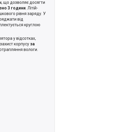
ч
, що дозволяє досягти
зно 3 години
. Літій-
кового рівня заряду. У
аряджати від
плектується круглою
ятора у відсотках,
озахист корпусу
за
отрапляння вологи.