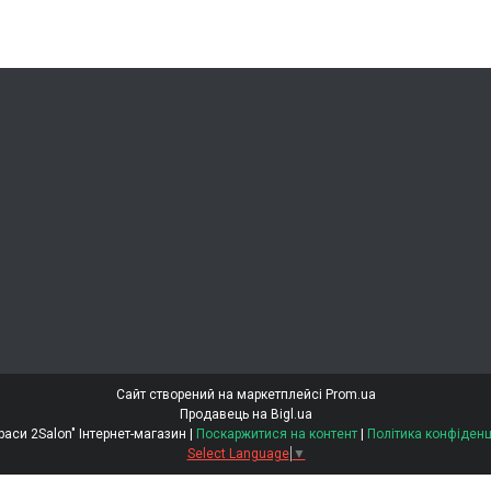
Сайт створений на маркетплейсі
Prom.ua
Продавець на Bigl.ua
"Світ Краси 2Salon" Інтернет-магазин |
Поскаржитися на контент
|
Політика конфіденц
Select Language
▼