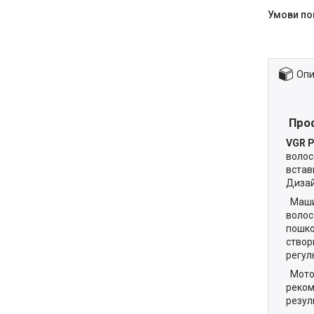
Опи
Проф
VGR P
волос
встав
Дизай
Машин
воло
пошко
створ
регул
Мотор
реком
резул