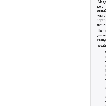
Модел
до 5 
іонни
компл
порта
зручн
На ко
ідика
станд
Особл