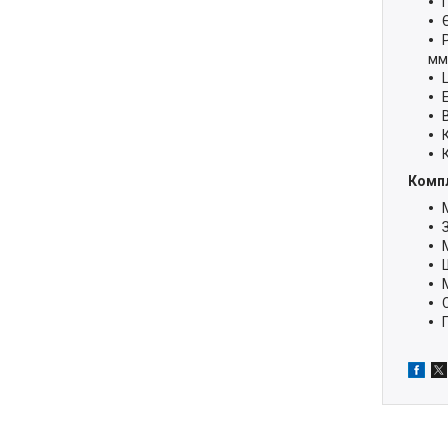
мм
Компл