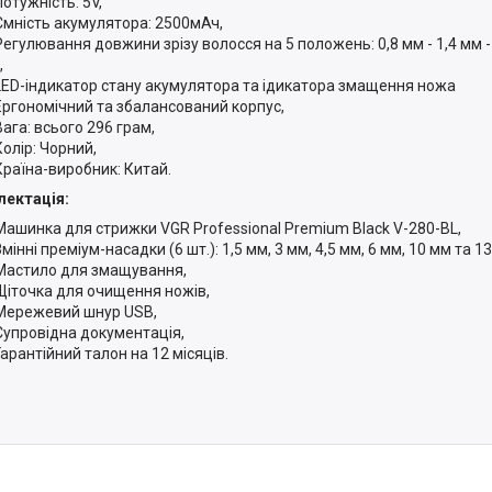
Потужність: 5V,
Ємність акумулятора: 2500мАч,
Регулювання довжини зрізу волосся на 5 положень: 0,8 мм - 1,4 мм - 2
,
LED-індикатор стану акумулятора та ідикатора змащення ножа
Ергономічний та збалансований корпус,
Вага: всього 296 грам,
Колір: Чорний,
Країна-виробник: Китай.
ектація:
Машинка для стрижки VGR Professional Premium Black V-280-BL,
Змінні преміум-насадки (6 шт.): 1,5 мм, 3 мм, 4,5 мм, 6 мм, 10 мм та 1
Мастило для змащування,
Щіточка для очищення ножів,
Мережевий шнур USB,
Супровідна документація,
Гарантійний талон на 12 місяців.