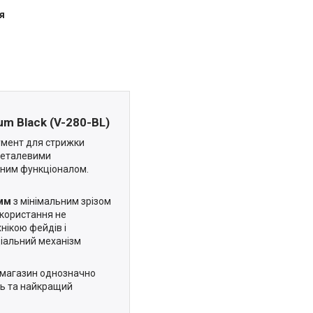
я
m Black (V-280-BL)
умент для стрижки
 металевими
нним функціоналом.
мм
з мінімальним зрізом
використання не
нікою фейдів і
ціальний механізм
т-магазин однозначно
ть та найкращий