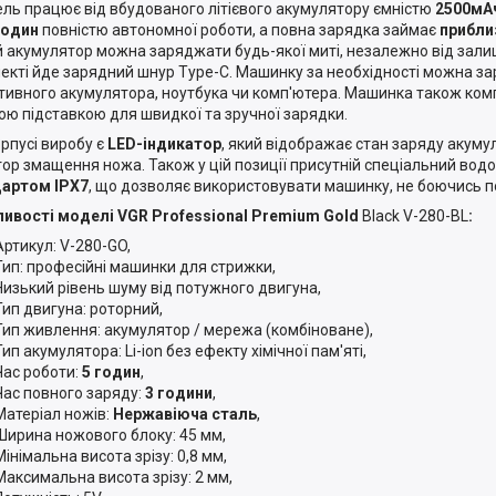
ь працює від вбудованого літієвого акумулятору ємністю
2500мА
годин
повністю автономної роботи, а повна зарядка займає
прибли
й акумулятор можна заряджати будь-якої миті, незалежно від залиш
екті йде зарядний шнур Type-C. Машинку за необхідності можна з
тивного акумулятора, ноутбука чи комп'ютера. Машинка також ком
ою підставкою для швидкої та зручної зарядки.
рпусі виробу є
LED-індикатор
, який відображає стан заряду акумул
тор змащення ножа. Також у цій позиції присутній спеціальний вод
артом IPX7
, що дозволяє використовувати машинку, не боючись п
ивості моделі VGR Professional Premium Gold
Black V-280-BL
:
Артикул: V-280-GO,
Тип: професійні машинки для стрижки,
Низький рівень шуму від потужного двигуна,
Тип двигуна: роторний,
Тип живлення: акумулятор / мережа (комбіноване),
Тип акумулятора: Li-ion без ефекту хімічної пам'яті,
Час роботи:
5 годин
,
Час повного заряду:
3 години
,
Матеріал ножів:
Нержавіюча сталь
,
Ширина ножового блоку: 45 мм,
Мінімальна висота зрізу: 0,8 мм,
Максимальна висота зрізу: 2 мм,