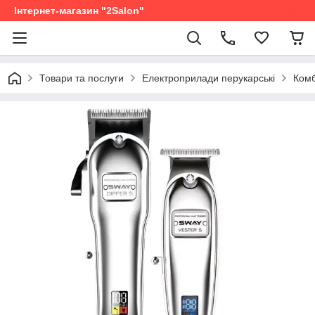
Інтернет-магазин "2Salon"
Товари та послуги
Електроприлади перукарські
Комб