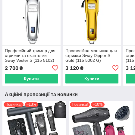
Професійний тример для
Професійна машинка для
Про
стрижки та окантовки
стрижки Sway Dipper S
стри
Sway Vester S (115 5102)
Gold (115 5002 G)
(115
2 700
3 120
3 1
₴
₴
Купити
Купити
Акційні пропозиції та новинки
Новинка!
–13%
Новинка!
–10%