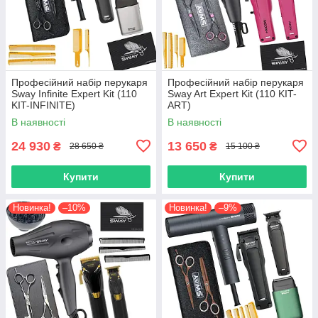
Професійний набір перукаря
Професійний набір перукаря
Sway Infinite Expert Kit (110
Sway Art Expert Kit (110 KIT-
KIT-INFINITE)
ART)
В наявності
В наявності
24 930
13 650
₴
₴
28 650 ₴
15 100 ₴
Купити
Купити
Новинка!
–10%
Новинка!
–9%