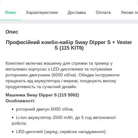
Опис
Характеристики
Доставка
Оплата
Умови п
Опис
Професійний комбо-набір Sway Dipper S + Vester
S (115 KIT6)
Комплект включає машинку для стрижки та тример у
металевих корпусах з LED-дисплеями та потужними
роторними двигунами (6000 об/хв). Обидва інструменти
працюють від акумулятора і мережі, поєднують високу
продуктивність та сучасний дизайн.
Машинка Sway Dipper S (115 5002)
Особливості:
роторний двигун 6000 об/хв;
Li-ion акумулятор 2500 mAh, до 5 год автономної
роботи;
LED-дисплей (заряд, сервісне нагадування);