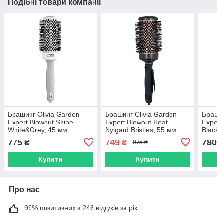
Подібні товари компанії
Брашинг Оlivia Garden
Брашинг Olivia Garden
Браш
Expert Blowout Shine
Expert Blowout Heat
Expe
White&Grey, 45 мм
Nylgard Bristles, 55 мм
Blac
(OGID2005)
(OGID2181)
775
749
780
₴
₴
975 ₴
Купити
Купити
Про нас
99% позитивних з 246 відгуків за рік