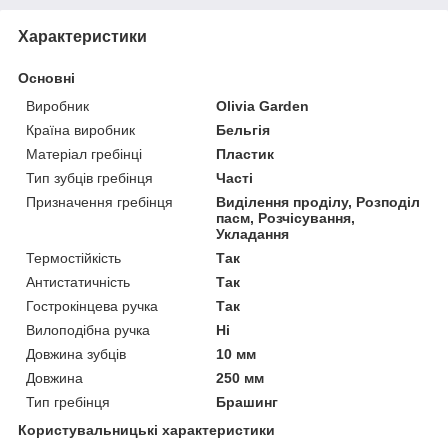
Характеристики
Основні
Виробник
Olivia Garden
Країна виробник
Бельгія
Матеріал гребінці
Пластик
Тип зубців гребінця
Часті
Призначення гребінця
Виділення проділу, Розподіл
пасм, Розчісування,
Укладання
Термостійкість
Так
Антистатичність
Так
Гострокінцева ручка
Так
Вилоподібна ручка
Ні
Довжина зубців
10 мм
Довжина
250 мм
Тип гребінця
Брашинг
Користувальницькі характеристики