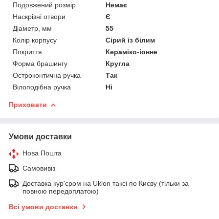
Подовжений розмір
Немає
Наскрізні отвори
Є
Діаметр, мм
55
Колір корпусу
Сірий із білим
Покриття
Кераміко-іонне
Форма брашингу
Кругла
Остроконтична ручка
Так
Вілоподібна ручка
Ні
Приховати
Умови доставки
Нова Пошта
Самовивіз
Доставка кур'єром на Uklon таксі по Києву (тільки за
повною передоплатою)
Всі умови доставки