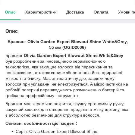
Опис
Характеристики
Доставка
Оплата
Умови п
Опис
Брашинг Оlivia Garden Expert Blowout Shine White&Grey,
55 мм (OGID2006)
Брашинг
Olivia Garden Expert Blowout Shine White&Grey
був розроблений за інноваційною кераміко-іонною
технологією, яка захищає волосся від пересихання та
пошкодження, а також сприяє збереженню його природної
м'якості та блиску. Має антистатичну дію, завдяки чому
волосся при укладанні не електризується. А мікрочастинки на
робочій поверхні перешкоджають розмноженню бактерій та
грибка на професійному інструменті.
Брашинг має керамічне покриття, зручну ергономічну ручку,
висувний хвостик для створення проділів та м'яку щетину, яка
є абсолютно безпечною для структури волосся.
Основні особливості цієї моделі:
Серія: Olivia Garden Expert Blowout Shine,