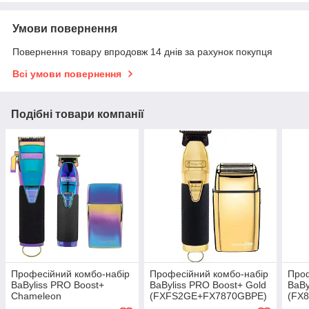
Умови повернення
Повернення товару впродовж 14 днів за рахунок покупця
Всі умови повернення
Подібні товари компанії
Професійний комбо-набір
Професійний комбо-набір
Проф
BaByliss PRO Boost+
BaByliss PRO Boost+ Gold
BaBy
Chameleon
(FXFS2GE+FX7870GBPE)
(FX
(FX8700IBPE+FX7870IBPE+FXFS2IE)