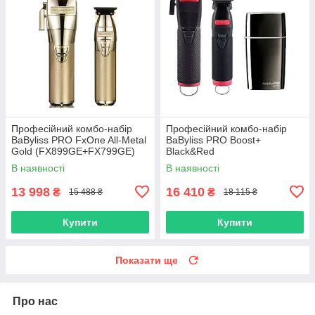
Професійний комбо-набір
Професійний комбо-набір
BaByliss PRO FxOne All-Metal
BaByliss PRO Boost+
Gold (FX899GE+FX799GE)
Black&Red
(FX8700RBPE+FX7870RBPE+
В наявності
В наявності
FXFS2GSE)
13 998
16 410
₴
₴
15 488 ₴
18 115 ₴
Купити
Купити
Показати ще
Про нас