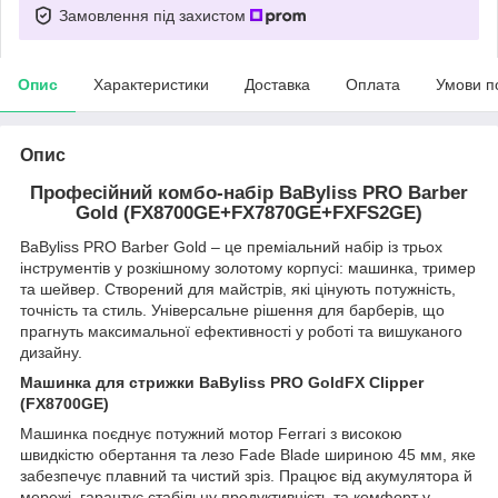
Замовлення під захистом
Опис
Характеристики
Доставка
Оплата
Умови п
Опис
Професійний комбо-набір BaByliss PRO Barber
Gold (FX8700GE+FX7870GE+FXFS2GE)
BaByliss PRO Barber Gold – це преміальний набір із трьох
інструментів у розкішному золотому корпусі: машинка, тример
та шейвер. Створений для майстрів, які цінують потужність,
точність та стиль. Універсальне рішення для барберів, що
прагнуть максимальної ефективності у роботі та вишуканого
дизайну.
Машинка для стрижки BaByliss PRO GoldFX Clipper
(FX8700GE)
Машинка поєднує потужний мотор Ferrari з високою
швидкістю обертання та лезо Fade Blade шириною 45 мм, яке
забезпечує плавний та чистий зріз. Працює від акумулятора й
мережі, гарантує стабільну продуктивність та комфорт у