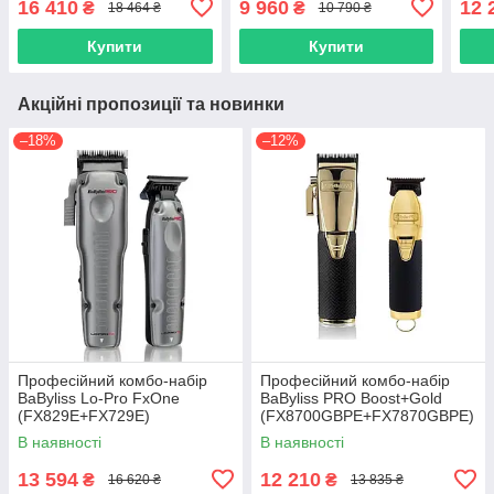
16 410
9 960
12 
₴
₴
18 464 ₴
10 790 ₴
Купити
Купити
Акційні пропозиції та новинки
–18%
–12%
Професійний комбо-набір
Професійний комбо-набір
BaByliss Lo-Pro FxOne
BaByliss PRO Boost+Gold
(FX829E+FX729E)
(FX8700GBPE+FX7870GBPE)
В наявності
В наявності
13 594
12 210
₴
₴
16 620 ₴
13 835 ₴