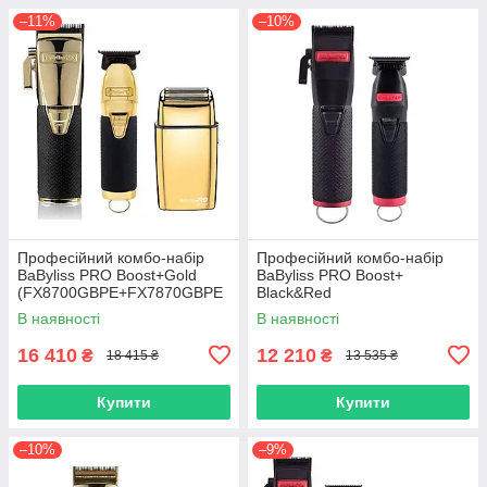
–11%
–10%
Професійний комбо-набір
Професійний комбо-набір
BaByliss PRO Boost+Gold
BaByliss PRO Boost+
(FX8700GBPE+FX7870GBPE
Black&Red
+FXFS2GE)
(FX8700RBPE+FX7870RBPE)
В наявності
В наявності
16 410
12 210
₴
₴
18 415 ₴
13 535 ₴
Купити
Купити
–10%
–9%