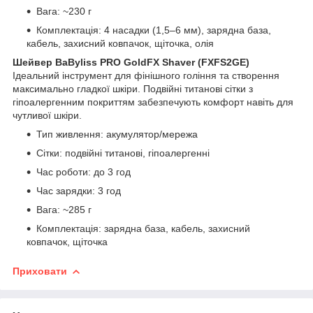
Вага: ~230 г
Комплектація: 4 насадки (1,5–6 мм), зарядна база,
кабель, захисний ковпачок, щіточка, олія
Шейвер BaByliss PRO GoldFX Shaver (FXFS2GE)
Ідеальний інструмент для фінішного гоління та створення
максимально гладкої шкіри. Подвійні титанові сітки з
гіпоалергенним покриттям забезпечують комфорт навіть для
чутливої шкіри.
Тип живлення: акумулятор/мережа
Сітки: подвійні титанові, гіпоалергенні
Час роботи: до 3 год
Час зарядки: 3 год
Вага: ~285 г
Комплектація: зарядна база, кабель, захисний
ковпачок, щіточка
Приховати