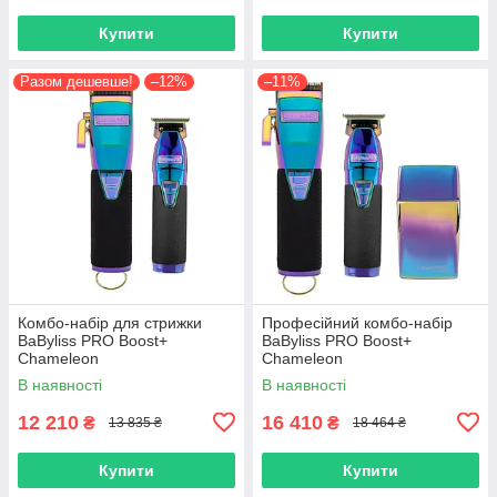
Купити
Купити
Разом дешевше!
–12%
–11%
Комбо-набір для стрижки
Професійний комбо-набір
BaByliss PRO Boost+
BaByliss PRO Boost+
Chameleon
Chameleon
(FX8700IBPE+FX7870IBPE)
(FX8700IBPE+FX7870IBPE+F
В наявності
В наявності
XFS2IE)
12 210
16 410
₴
₴
13 835 ₴
18 464 ₴
Купити
Купити