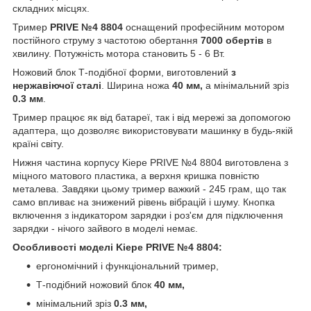
складних місцях.
Тример
PRIVE №4 8804
оснащений професійним мотором
постійного струму з частотою обертання
7000 обертів
в
хвилину. Потужність мотора становить 5 - 6 Вт.
Ножовий блок Т-подібної форми, виготовлений
з
нержавіючої сталі
. Ширина ножа
40 мм,
а мінімальний зріз
0.3 мм
.
Тример працює як від батареї, так і від мережі за допомогою
адаптера, що дозволяє використовувати машинку в будь-якій
країні світу.
Нижня частина корпусу Kiepe PRIVE №4 8804 виготовлена з
міцного матового пластика, а верхня кришка повністю
металева. Завдяки цьому тример важкий - 245 грам, що так
само впливає на знижений рівень вібрацій і шуму. Кнопка
включення з індикатором зарядки і роз'єм для підключення
зарядки - нічого зайвого в моделі немає.
Особливості моделі Kiepe PRIVE №4 8804:
ергономічний і функціональний тример,
Т-подібний ножовий блок
40 мм,
мінімальний зріз
0.3 мм,