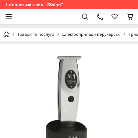
Інтернет-магазин "2Salon"
Товари та послуги
Електроприлади перукарські
Трим