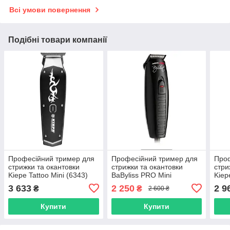
Всі умови повернення
Подібні товари компанії
Професійний тример для
Професійний тример для
Проф
стрижки та окантовки
стрижки та окантовки
стри
Kiepe Tattoo Mini (6343)
BaByliss PRO Mini
Kiep
(FX821E)
(590
3 633
2 250
2 9
₴
₴
2 600 ₴
Купити
Купити