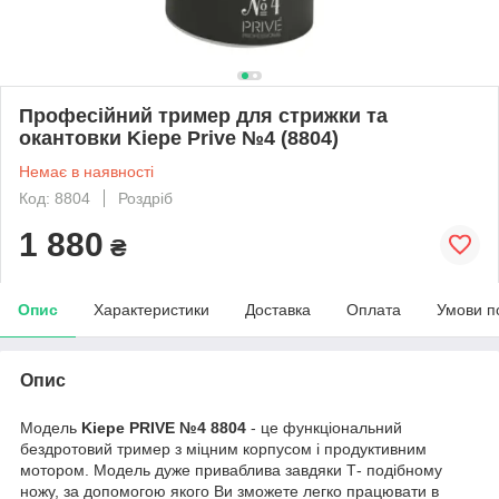
Професійний тример для стрижки та
окантовки Kiepe Prive №4 (8804)
Немає в наявності
Код: 8804
Роздріб
1 880
₴
Опис
Характеристики
Доставка
Оплата
Умови п
Опис
Модель
Kiepe PRIVE №4 8804
- це функціональний
бездротовий тример з міцним корпусом і продуктивним
мотором. Модель дуже приваблива завдяки Т- подібному
ножу, за допомогою якого Ви зможете легко працювати в