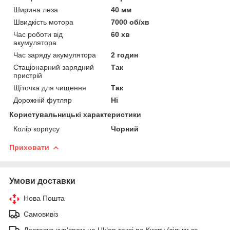
Ширина леза
40 мм
Швидкість мотора
7000 об/хв
Час роботи від
60 хв
акумулятора
Час заряду акумулятора
2 годин
Стаціонарний зарядний
Так
пристрій
Щіточка для чищення
Так
Дорожній футляр
Ні
Користувальницькі характеристики
Колір корпусу
Чорний
Приховати
Умови доставки
Нова Пошта
Самовивіз
Доставка кур'єром на Uklon таксі по Києву (тільки за