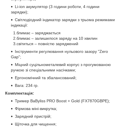
Li-ion акумулятор (3 години роботи, 4 години
зарядки);
Світлодіодний індикатор зарядки з трьома режимами
індикації:
1.блимає – заряджається
2.блимає – залишилося заряду на 10 хвилин
3.світиться – повністю заряджений
Інструменти регулювання нульового зазору "Zero
Gap";
Міцний суцільнометалевий корпус з прогумованою
ручкою зі спеціальними насічками;
Ергономічний та збалансований;
Вага: 234 гр.
Комплектація:
Тример BaByliss PRO Boost + Gold (FX7870GBPE);
Фірмова міні-викрутка;
Зарядний пристрій;
Щіточка для чищення;