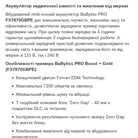
Акумулятор надвисокої ємності та живлення від мережі
Вбудований літій-іонний акумулятор BaByliss PRO
FX7870GBPE
дає максимальну гнучкість, економію часу та
ефективність, дозволяючи заряджати тример короткими
відрізками часу. При цьому повна зарядка за 4 години
гарантує щонайменше 3 години безперервної роботи. А
універсальний зарядний пристрій дозволяє подорожувати по
всьому світу з вашим триммером, заряджаючи його як від
мереж зі 110 В, так і 240 В.
Особливості тримера BaByliss PRO Boost + Gold
(FX7870GBPE):
Безщітковий двигун Ferrari EDM Technology;
Максимальні 7200 обертів за хвилину;
Мінімальний рівень шуму та вібрації;
Т-подібний ножовий блок "Zero Gap" - 40 мм з
покриттям DLC та титаном;
Інструменти регулювання нульового зазору Zero Gap
без зняття блоку;
Комбіноване живлення від мережі та вбудованого
акумулятора;