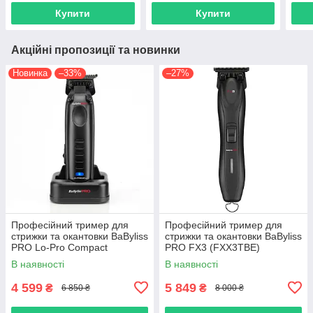
Купити
Купити
Акційні пропозиції та новинки
Новинка
–33%
–27%
Професійний тример для
Професійний тример для
стрижки та окантовки BaByliss
стрижки та окантовки BaByliss
PRO Lo-Pro Compact
PRO FX3 (FXX3TBE)
(FX720E)
В наявності
В наявності
4 599
5 849
₴
₴
6 850 ₴
8 000 ₴