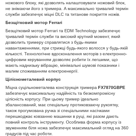
ножового блоку, які дозволять налаштовувати ножовий блок,
не знімаючи його з тримера. А максимально тривалий термін
служби забезпечує міцні DLC та титанове покриття ножів.
Безщітковий мотор Ferrari
Безщітковий мотор Ferrari та EDM Technology забезпечує
тривалий термін служби та високий крутний момент, який
дозволить тримеру справлятися з будь-якими
навантаженнями, при стрижці будь-якого волосся у будь-якій
кількості. Технологічне вдосконалення моторів з електронно-
цифровим керуванням дозволяє робити їх легшими, що
мають наднизьку вібрацію, мінімальні шумові показники і
малим споживанням електроенергії.
Ціліснометалевий корпус
Міцна суцільнометалева конструкція тримера
FX7870GBPE
забезпечує максимальну надійність та безкомпромісну
цілісність корпусу. При цьому тример ідеально
збалансований, має спеціальну протиковзаючу рукоятку,
також прогумована ручка зі спеціальними насічками
перешкоджає ковзанню машинки в руці, які разом дають
повний контроль інструменту. Особлива форма корпусу із
звуженням біля ножа забезпечує максимальний огляд на 360
градусів під час роботи.