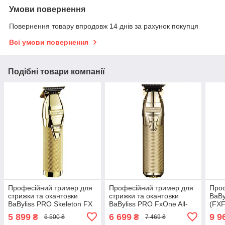
Умови повернення
Повернення товару впродовж 14 днів за рахунок покупця
Всі умови повернення
Подібні товари компанії
Професійний тример для
Професійний тример для
Проф
стрижки та окантовки
стрижки та окантовки
BaBy
BaByliss PRO Skeleton FX
BaByliss PRO FxOne All-
(FX
Trimmer (FX7870GE)
Metal Gold Skeleton
5 899
6 699
9 9
₴
₴
6 500 ₴
7 469 ₴
(FX799GE)