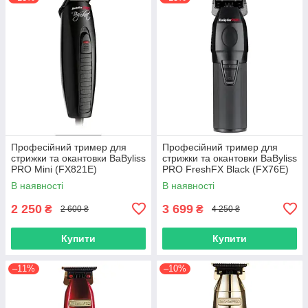
Професійний тример для
Професійний тример для
стрижки та окантовки BaByliss
стрижки та окантовки BaByliss
PRO Mini (FX821E)
PRO FreshFX Black (FX76E)
В наявності
В наявності
2 250
3 699
₴
₴
2 600 ₴
4 250 ₴
Купити
Купити
–11%
–10%