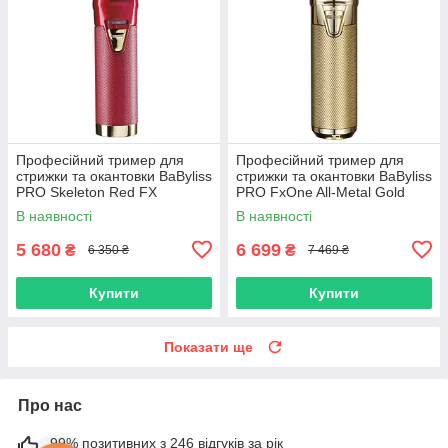
Професійний тример для
Професійний тример для
стрижки та окантовки BaByliss
стрижки та окантовки BaByliss
PRO Skeleton Red FX
PRO FxOne All-Metal Gold
Trimmer (FX7870RE)
Skeleton (FX799GE)
В наявності
В наявності
5 680
6 699
₴
₴
6 350 ₴
7 469 ₴
Купити
Купити
Показати ще
Про нас
99% позитивних з 246 відгуків за рік