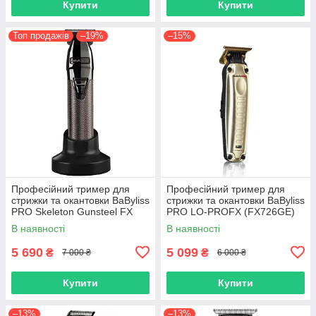
Купити
Купити
Топ продажів
–19%
–15%
Професійний тример для
Професійний тример для
стрижки та окантовки BaByliss
стрижки та окантовки BaByliss
PRO Skeleton Gunsteel FX
PRO LO-PROFX (FX726GE)
Trimmer (FX7870GSE)
В наявності
В наявності
5 690
5 099
₴
₴
7 000 ₴
6 000 ₴
Купити
Купити
–13%
–13%