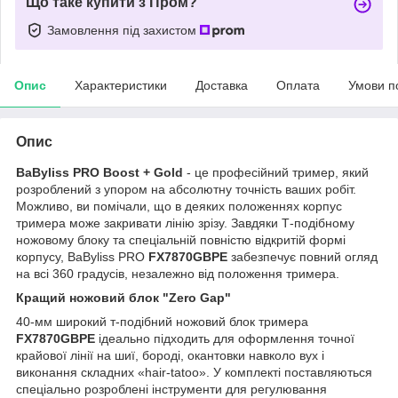
Що таке купити з Пром?
Замовлення під захистом
Опис
Характеристики
Доставка
Оплата
Умови п
Опис
BaByliss PRO Boost + Gold
- це професійний тример, який
розроблений з упором на абсолютну точність ваших робіт.
Можливо, ви помічали, що в деяких положеннях корпус
тримера може закривати лінію зрізу. Завдяки Т-подібному
ножовому блоку та спеціальній повністю відкритій формі
корпусу, BaByliss PRO
FX7870GBPE
забезпечує повний огляд
на всі 360 градусів, незалежно від положення тримера.
Кращий ножовий блок "Zero Gap"
40-мм широкий т-подібний ножовий блок тримера
FX7870GBPE
ідеально підходить для оформлення точної
крайової лінії на шиї, бороді, окантовки навколо вух і
виконання складних «hair-tatoo». У комплекті поставляються
спеціально розроблені інструменти для регулювання