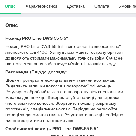
Опис
Характеристики
Доставка
Оплата
Умови п
Опис
Ножиці PRO Line DWS-55 5.5"
Ножиці PRO Line DWS-55 5.5" виготовлені з високоякісної
японської сталі 440C. Увігнуті леза мають гостроту бритви і
дозволяють отримати максимальну точність зрізу. Сучасне
гвинтове з'єднання забезпечує м'якість і плавність ходу.
Рекомендації щодо догляду:
Щодня протирайте ножиці клаптем тканини або замші.
Видаляйте залишки волосся з поворотної осі ножиць.
Регулярно обробляйте леза та поворотну вісь спеціальним
маслом для ножиць. Використовуйте ножиці для стрижки
чисто вимитого волосся. Зберігайте ножиці у закритому
положенні у спеціальних чохлах. Періодично регулюйте
ножиці за допомогою гвинта. Регулювати ножиці необхідно
лише із закритими полотнами лез.
Особливості ножиць PRO Line DWS-55 5.5":