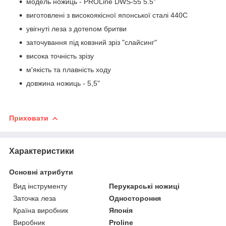
модель ножиць - PROLine DWS-55 5.5"
виготовлені з високоякісної японської сталі 440C
увігнуті леза з дотепом бритви
заточування під ковзний зріз "слайсинг"
висока точність зрізу
м'якість та плавність ходу
довжина ножиць - 5,5"
Приховати
Характеристики
Основні атрибути
Вид інструменту
Перукарські ножиці
Заточка леза
Одностороння
Країна виробник
Японія
Виробник
Proline