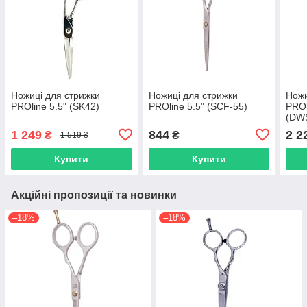
Ножиці для стрижки
Ножиці для стрижки
Ножи
PROline 5.5" (SK42)
PROline 5.5" (SCF-55)
PROl
(DW
1 249
844
2 2
₴
₴
1 519 ₴
Купити
Купити
Акційні пропозиції та новинки
–18%
–18%