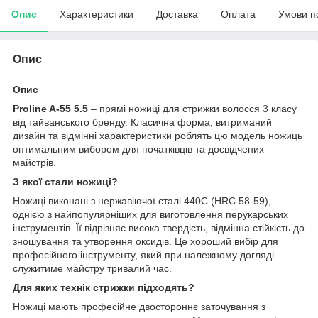
Опис
Характеристики
Доставка
Оплата
Умови п
Опис
Опис
Proline A-55 5.5
– прямі ножиці для стрижки волосся 3 класу
від тайванського бренду. Класична форма, витриманий
дизайн та відмінні характеристики роблять цю модель ножиць
оптимальним вибором для початківців та досвідчених
майстрів.
З якої стали ножиці?
Ножиці виконані з нержавіючої сталі 440С (HRC 58-59),
однією з найпопулярніших для виготовлення перукарських
інструментів. Її відрізняє висока твердість, відмінна стійкість до
зношування та утворення оксидів. Це хороший вибір для
професійного інструменту, який при належному догляді
служитиме майстру тривалий час.
Для яких технік стрижки підходять?
Ножиці мають професійне двостороннє заточування з