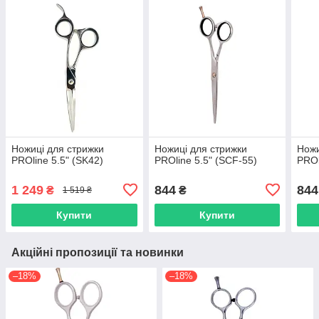
Ножиці для стрижки
Ножиці для стрижки
Ножи
PROline 5.5" (SK42)
PROline 5.5" (SCF-55)
PROl
1 249
844
844
₴
₴
1 519 ₴
Купити
Купити
Акційні пропозиції та новинки
–18%
–18%