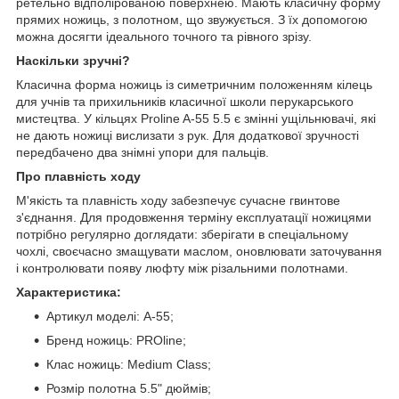
ретельно відполірованою поверхнею. Мають класичну форму
прямих ножиць, з полотном, що звужується. З їх допомогою
можна досягти ідеального точного та рівного зрізу.
Наскільки зручні?
Класична форма ножиць із симетричним положенням кілець
для учнів та прихильників класичної школи перукарського
мистецтва. У кільцях Proline A-55 5.5 є змінні ущільнювачі, які
не дають ножиці вислизати з рук. Для додаткової зручності
передбачено два знімні упори для пальців.
Про плавність ходу
М'якість та плавність ходу забезпечує сучасне гвинтове
з'єднання. Для продовження терміну експлуатації ножицями
потрібно регулярно доглядати: зберігати в спеціальному
чохлі, своєчасно змащувати маслом, оновлювати заточування
і контролювати появу люфту між різальними полотнами.
Характеристика:
Артикул моделі: A-55;
Бренд ножиць: PROline;
Клас ножиць: Medium Class;
Розмір полотна 5.5" дюймів;