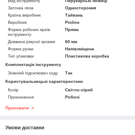
Вид інструменту
Перукарські ножиці
Заточка леза
Одностороння
Країна виробник
Тайвань
Виробник
Proline
Форма робочих країв
Пряма
інструменту
Довжина ріжучої кромки
60 мм
Форма ручки
Напівзміщена
Тип упаковки
Пластикова коробка
Комплектація інструменту
Знімний підсилювач ходу
Так
Користувальницькі характеристики
Колір
Світло-сірий
Призначення
Робочі
Приховати
Умови доставки