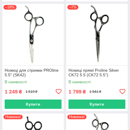
–18%
–7%
Ножиці для стрижки PROline
Ножиці прямі Proline Silver
5.5" (SK42)
CK72 5.5 (CK72 5.5")
В наявності
В наявності
1 249
1 799
₴
₴
1 519 ₴
1 941 ₴
Купити
Купити
Новинка!
Новинка!