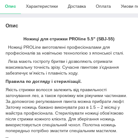
Опис
Характеристики
Доставка
Оплата
Умови п
Опис
Ножиці для стрижки PROline 5.5" (SBJ-55)
Ножиці PRОLine виготовлені професіоналами для
професіоналів за новітньою технологією з японської сталі.
Леза мають гостроту бритви і дозволяють отримати
максимальну точність зрізу. Сучасне гвинтове з’єднання
забезпечує м’якість і плавність ходу.
Правила по догляду і стерилізації.
Якість стрижки волосся залежить від правильності
заточування лез, а також проміжку між ріжучими частинами.
За допомогою регулювання гвинта можна прибрати люфт.
Заточку ножиць бажано виконувати раз в 1.5 – 2 місяці у
майстра професіонала. Стерилізувати ножиці обов’язково
після стрижки кожного клієнта. Для зберігання ножиць
використовується спеціальний чохол. Полотна ножиць
попередньо потрібно змастити спеціальним мастилом.