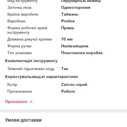
Вид інструменту
Перукарські ножиці
Заточка леза
Одностороння
Країна виробник
Тайвань
Виробник
Proline
Форма робочих країв
Пряма
інструменту
Довжина ріжучої кромки
70 мм
Форма ручки
Напівзміщена
Тип упаковки
Пластикова коробка
Комплектація інструменту
Знімний підсилювач ходу
Так
Користувальницькі характеристики
Колір
Світло-сірий
Призначення
Робочі
Приховати
Умови доставки