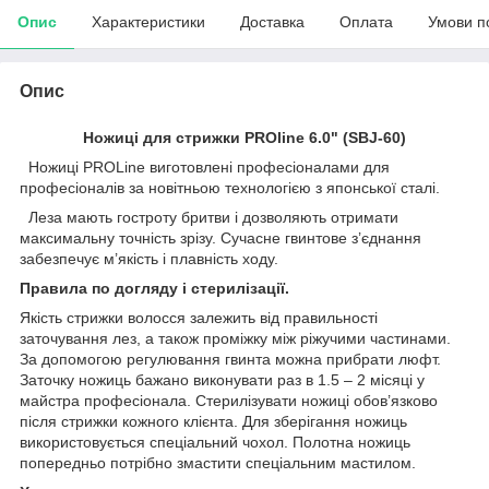
Опис
Характеристики
Доставка
Оплата
Умови п
Опис
Ножиці для стрижки PROline 6.0" (SBJ-60)
Ножиці PRОLine виготовлені професіоналами для
професіоналів за новітньою технологією з японської сталі.
Леза мають гостроту бритви і дозволяють отримати
максимальну точність зрізу. Сучасне гвинтове з’єднання
забезпечує м’якість і плавність ходу.
Правила по догляду і стерилізації.
Якість стрижки волосся залежить від правильності
заточування лез, а також проміжку між ріжучими частинами.
За допомогою регулювання гвинта можна прибрати люфт.
Заточку ножиць бажано виконувати раз в 1.5 – 2 місяці у
майстра професіонала. Стерилізувати ножиці обов’язково
після стрижки кожного клієнта. Для зберігання ножиць
використовується спеціальний чохол. Полотна ножиць
попередньо потрібно змастити спеціальним мастилом.