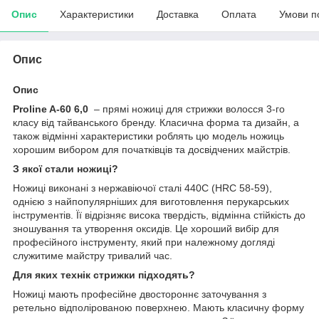
Опис
Характеристики
Доставка
Оплата
Умови п
Опис
Опис
Proline A-60 6,0
– прямі ножиці для стрижки волосся 3-го
класу від тайванського бренду. Класична форма та дизайн, а
також відмінні характеристики роблять цю модель ножиць
хорошим вибором для початківців та досвідчених майстрів.
З якої стали ножиці?
Ножиці виконані з нержавіючої сталі 440С (HRC 58-59),
однією з найпопулярніших для виготовлення перукарських
інструментів. Її відрізняє висока твердість, відмінна стійкість до
зношування та утворення оксидів. Це хороший вибір для
професійного інструменту, який при належному догляді
служитиме майстру тривалий час.
Для яких технік стрижки підходять?
Ножиці мають професійне двостороннє заточування з
ретельно відполірованою поверхнею. Мають класичну форму