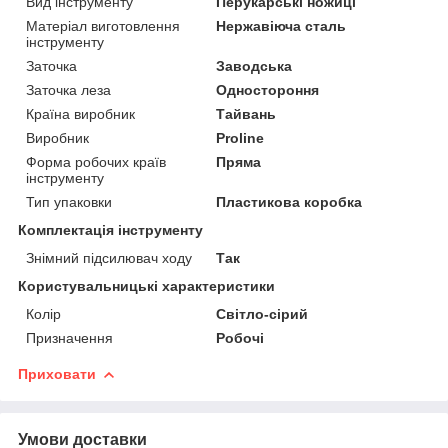
Вид інструменту
Перукарські ножиці
Матеріал виготовлення
Нержавіюча сталь
інструменту
Заточка
Заводська
Заточка леза
Одностороння
Країна виробник
Тайвань
Виробник
Proline
Форма робочих країв
Пряма
інструменту
Тип упаковки
Пластикова коробка
Комплектація інструменту
Знімний підсилювач ходу
Так
Користувальницькі характеристики
Колір
Світло-сірий
Призначення
Робочі
Приховати
Умови доставки