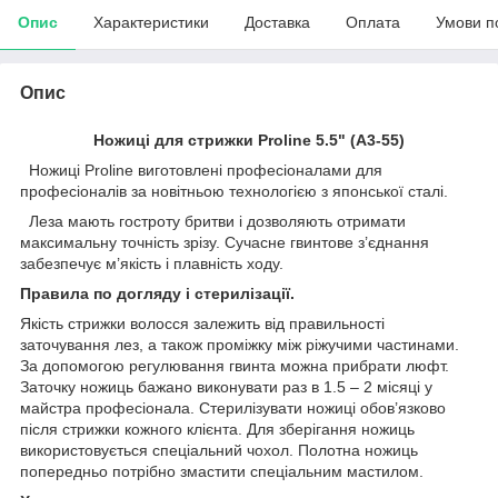
Опис
Характеристики
Доставка
Оплата
Умови п
Опис
Ножиці для стрижки Proline 5.5" (A3-55)
Ножиці Proline виготовлені професіоналами для
професіоналів за новітньою технологією з японської сталі.
Леза мають гостроту бритви і дозволяють отримати
максимальну точність зрізу. Сучасне гвинтове з’єднання
забезпечує м’якість і плавність ходу.
Правила по догляду і стерилізації.
Якість стрижки волосся залежить від правильності
заточування лез, а також проміжку між ріжучими частинами.
За допомогою регулювання гвинта можна прибрати люфт.
Заточку ножиць бажано виконувати раз в 1.5 – 2 місяці у
майстра професіонала. Стерилізувати ножиці обов’язково
після стрижки кожного клієнта. Для зберігання ножиць
використовується спеціальний чохол. Полотна ножиць
попередньо потрібно змастити спеціальним мастилом.