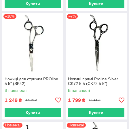
Купити
Купити
–18%
–7%
Ножиці для стрижки PROline
Ножиці прямі Proline Silver
5.5" (SK42)
CK72 5.5 (CK72 5.5")
В наявності
В наявності
1 249
1 799
₴
₴
1 519 ₴
1 941 ₴
Купити
Купити
Новинка!
Новинка!