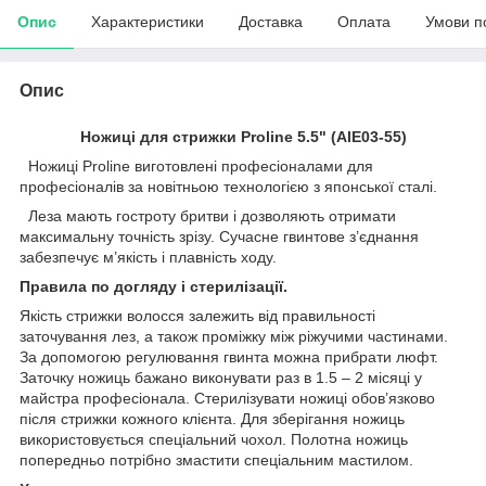
Опис
Характеристики
Доставка
Оплата
Умови п
Опис
Ножиці для стрижки Proline 5.5" (AIE03-55)
Ножиці Proline виготовлені професіоналами для
професіоналів за новітньою технологією з японської сталі.
Леза мають гостроту бритви і дозволяють отримати
максимальну точність зрізу. Сучасне гвинтове з’єднання
забезпечує м’якість і плавність ходу.
Правила по догляду і стерилізації.
Якість стрижки волосся залежить від правильності
заточування лез, а також проміжку між ріжучими частинами.
За допомогою регулювання гвинта можна прибрати люфт.
Заточку ножиць бажано виконувати раз в 1.5 – 2 місяці у
майстра професіонала. Стерилізувати ножиці обов’язково
після стрижки кожного клієнта. Для зберігання ножиць
використовується спеціальний чохол. Полотна ножиць
попередньо потрібно змастити спеціальним мастилом.