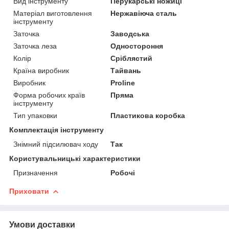
Вид інструменту
Перукарські ножиці
Матеріал виготовлення
Нержавіюча сталь
інструменту
Заточка
Заводська
Заточка леза
Одностороння
Колір
Сріблястий
Країна виробник
Тайвань
Виробник
Proline
Форма робочих країв
Пряма
інструменту
Тип упаковки
Пластикова коробка
Комплектація інструменту
Знімний підсилювач ходу
Так
Користувальницькі характеристики
Призначення
Робочі
Приховати
Умови доставки