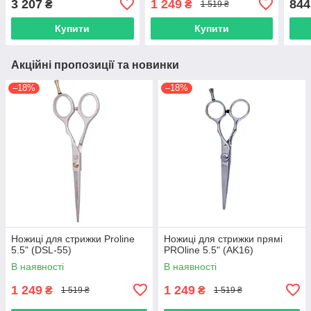
3 207
1 249
844
₴
₴
1 519 ₴
Купити
Купити
Акційні пропозиції та новинки
–18%
–18%
Ножиці для стрижки Proline
Ножиці для стрижки прямі
5.5" (DSL-55)
PROline 5.5" (AK16)
В наявності
В наявності
1 249
1 249
₴
₴
1 519 ₴
1 519 ₴