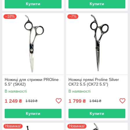
Купити
Купити
–18%
–7%
Ножиці для стрижки PROline
Ножиці прямі Proline Silver
5.5" (SK42)
CK72 5.5 (CK72 5.5")
В наявності
В наявності
1 249
1 799
₴
₴
1 519 ₴
1 941 ₴
Купити
Купити
Новинка!
Новинка!