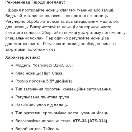
Рекомендації щодо догляду:
Щодня протирайте ножиці клаптем тканини або замші.
Видаляйте залишки волосся з поворотної осі ножиць.
Регулярно обробляйте леза та вісь спеціальним мастилом
для ножиць. Використовуйте ножиці для стрижки чисто
вимитого волосся. Зберігайте ножиці у закритому положенні у
спеціальних чохлах. Періодично регулюйте ножиці за
допомогою гвинта. Регулювати ножиці необхідно лише із
закритими полотнами лез.
Характеристика:
Модель: Yoshimoto B1-55 5,5;
Клас ножиць: High Class.
Розмір полотна
5.5" дюймів
;
Тип заточення полотен: конвекційне заточування.
Регульована гвинтова група.
Незнімний упор під палець.
Тип рукоятки: ергономічне розташування кілець
Високоякісна японська сталь
ATS-34 (ATS-314)
.
Виробництво: Тайвань.