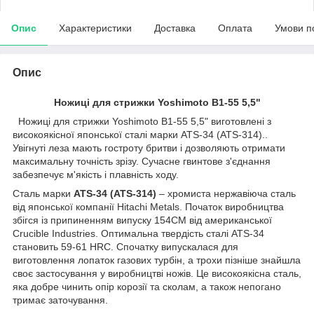
Опис
Характеристики
Доставка
Оплата
Умови п
Опис
Ножиці для стрижки Yoshimoto B1-55 5,5"
Ножиці для стрижки Yoshimoto B1-55 5,5" виготовлені з
високоякісної японської сталі марки ATS-34 (ATS-314)..
Увігнуті леза мають гостроту бритви і дозволяють отримати
максимальну точність зрізу. Сучасне гвинтове з'єднання
забезпечує м'якість і плавність ходу.
Сталь марки
ATS-34 (ATS-314)
– хромиста нержавіюча сталь
від японської компанії Hitachi Metals. Початок виробництва
збігся із припиненням випуску 154CM від американської
Crucible Industries. Оптимальна твердість сталі ATS-34
становить 59-61 HRC. Спочатку випускалася для
виготовлення лопаток газових турбін, а трохи пізніше знайшла
своє застосування у виробництві ножів. Це високоякісна сталь,
яка добре чинить опір корозії та сколам, а також непогано
тримає заточування.