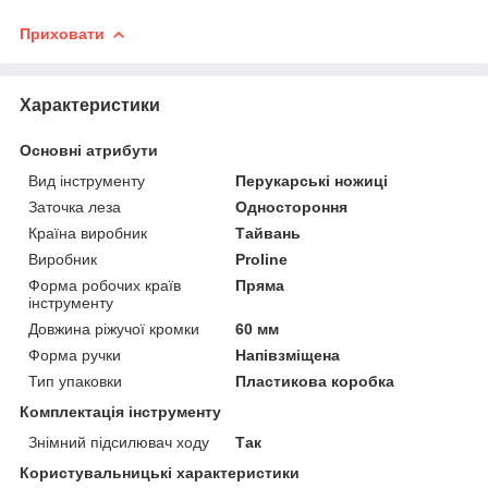
Приховати
Характеристики
Основні атрибути
Вид інструменту
Перукарські ножиці
Заточка леза
Одностороння
Країна виробник
Тайвань
Виробник
Proline
Форма робочих країв
Пряма
інструменту
Довжина ріжучої кромки
60 мм
Форма ручки
Напівзміщена
Тип упаковки
Пластикова коробка
Комплектація інструменту
Знімний підсилювач ходу
Так
Користувальницькі характеристики