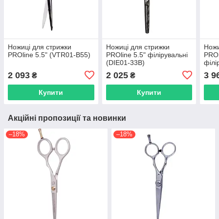
Ножиці для стрижки
Ножиці для стрижки
Ножи
PROline 5.5" (VTR01-B55)
PROline 5.5" філірувальні
PROl
(DIE01-33B)
філі
2 093
2 025
3 9
₴
₴
Купити
Купити
Акційні пропозиції та новинки
–18%
–18%