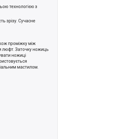
ьою технологією з
ь зрізу. Сучасне
акож проміжку між
и люфт. Заточку ножиць
зувати ножиці
ористовується
ціальним мастилом.