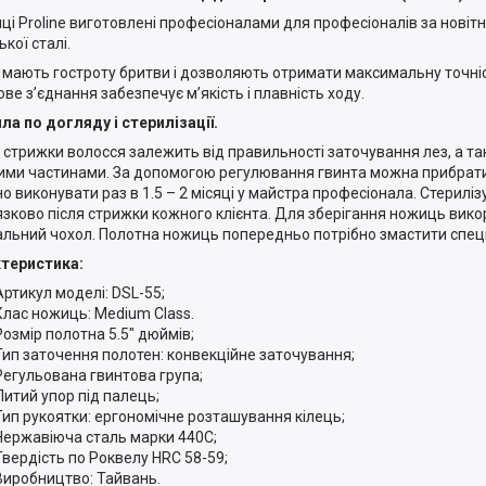
і Proline виготовлені професіоналами для професіоналів за новітн
кої сталі.
мають гостроту бритви і дозволяють отримати максимальну точніст
ове з’єднання забезпечує м’якість і плавність ходу.
ла по догляду і стерилізації.
ь стрижки волосся залежить від правильності заточування лез, а т
ими частинами. За допомогою регулювання гвинта можна прибрат
о виконувати раз в 1.5 – 2 місяці у майстра професіонала. Стерилі
язково після стрижки кожного клієнта. Для зберігання ножиць вик
альний чохол. Полотна ножиць попередньо потрібно змастити спе
теристика:
Артикул моделі: DSL-55;
Клас ножиць: Medium Class.
Розмір полотна 5.5" дюймів;
Тип заточення полотен: конвекційне заточування;
Регульована гвинтова група;
Литий упор під палець;
Тип рукоятки: ергономічне розташування кілець;
Нержавіюча сталь марки 440С;
Твердість по Роквелу HRC 58-59;
Виробництво: Тайвань.