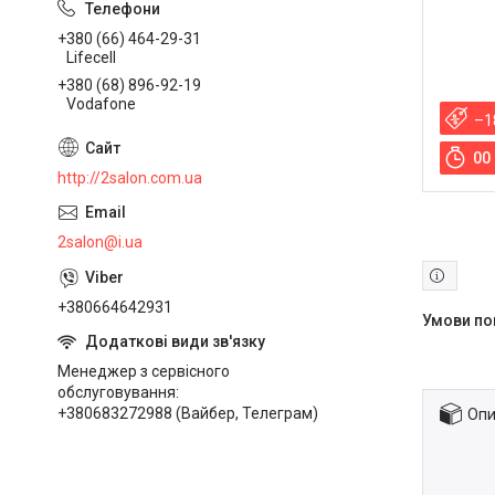
+380 (66) 464-29-31
Lifecell
+380 (68) 896-92-19
Vodafone
–1
0
0
http://2salon.com.ua
2salon@i.ua
+380664642931
Менеджер з сервісного
обслуговування
+380683272988 (Вайбер, Телеграм)
Опи