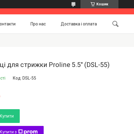
Кошик
онтакти
Про нас
Доставка і оплата
Повернення і обмін
Акційні товари
і для стрижки Proline 5.5" (DSL-55)
сті
Код:
DSL-55
₴
Купити
Купити з