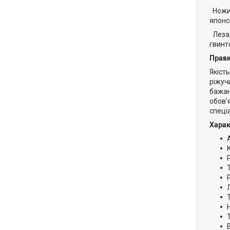
Ножиц
японсь
Леза 
гвинт
Прави
Якіст
ріжуч
бажан
обов’
спеці
Харак