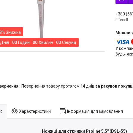
+380 (66
Lifecell
8%
Днів
0
0
Годин
0
0
Хвилин
0
0
Секунд
У компан
будь-яки
повернення товару протягом 14 днів
за рахунок покупц
с
Характеристики
Інформація для замовлення
Ножиці для стрижки Proline 5.5" (DSL-55)